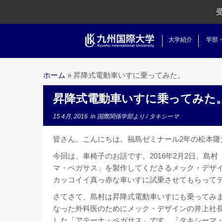
大学紹介
学部
ホーム
»
昇降式電動車いすに乗ってみた。
昇降式電動車いすに乗ってみた
15 4月, 2016
in
国際関係学部より
/
タキシーマ
皆さん、こんにちは。福島ゼミナール2年の松本隆
今回は、車椅子のお話です。2016年2月2日、島
マ・ペガサス」を製作してくださるメック・デザ
カッコイイ真っ赤な車いすに試乗させてもらってテ
さてさて、島村は昇降式電動車いすにも乗ってみ
なった外科医のためにメック・デザインの井上社
した「アテーナ・ペガサス」です。「タキシーマ