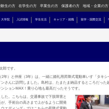
受験生の方
在学生の方
卒業生の方
保護者の方
地域・企業の方
・大学院
入試情報
学生生活
キャリア・就職
留学・国際交流
。
太郎です。
村（2年）と仲座（3年）は、一緒に婚礼用昇降式電動車いす「タキシ
インさんに訪問しました。島村は、たまたま納品するところだった
ンションMAX！乗り心地も最高だったそうです。
ました。こちらは、交通事故で下肢障害と
長が、手術台の高さまで上がるように開発
・ウエディング」ではこちらの昇降式電動