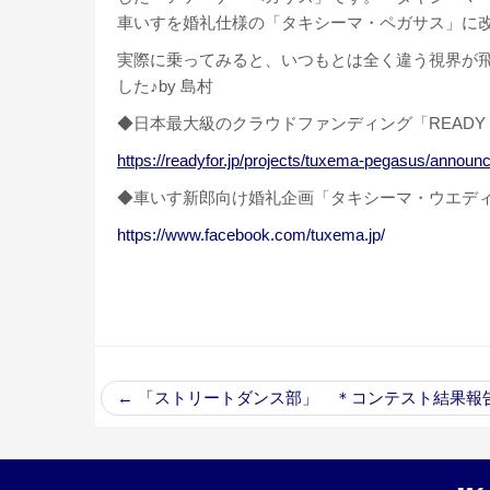
車いすを婚礼仕様の「タキシーマ・ペガサス」に
実際に乗ってみると、いつもとは全く違う視界が
した♪by 島村
◆日本最大級のクラウドファンディング「READY 
https://readyfor.jp/projects/tuxema-pegasus/annou
◆車いす新郎向け婚礼企画「タキシーマ・ウエデ
https://www.facebook.com/tuxema.jp/
←
「ストリートダンス部」 ＊コンテスト結果報