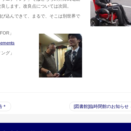
改良します。改良点については次回。
飛び込んできて、まるで、そこは別世界で
FOR」
ncements
ィング」
告＊
[図書館]臨時閉館のお知らせ