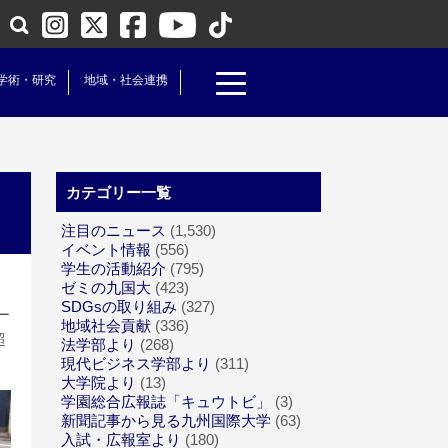
学術・研究
地域・社会連携
カテゴリー一覧
注目のニュース
(1,530)
イベント情報
(556)
学生の活動紹介
(795)
ゼミの九国大
(423)
SDGsの取り組み
(327)
ー
地域社会貢献
(336)
超
法学部より
(268)
現代ビジネス学部より
(311)
大学院より
(13)
学園総合広報誌「キュウトビ」
(3)
新聞記事から見る九州国際大学
(63)
入試・広報室より
(180)