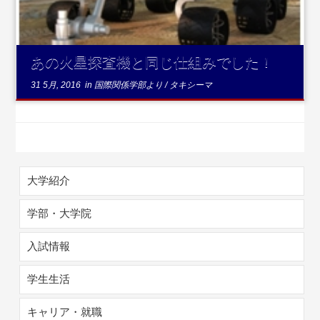
あの火星探査機と同じ仕組みでした！
31 5月, 2016
in
国際関係学部より
/
タキシーマ
大学紹介
学部・大学院
入試情報
学生生活
キャリア・就職