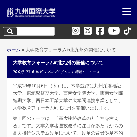
検
索:
ホーム
»
大学教育フォーラムin北九州の開催について
大学教育フォーラムin北九州の開催について
20 9月, 2016
in
KIUブログ
/
イベント情報
/
ニュース
平成28年10月6日（木）に、本学並びに九州栄養福祉
大学、東筑紫短期大学、西南女学院大学、西南女学院
短期大学、西日本工業大学の大学間連携事業として、
大学教育フォーラムin北九州を開催いたします。
第１回のテーマは、「高大接続改革の方向性を考え
る」です。大学入学者選抜改革に注目があたりがちの
高大接続システム改革について、改革の背景や基本的