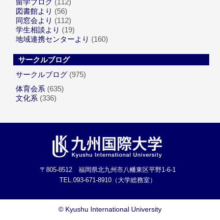
留学ブログ
(112)
図書館より
(56)
同窓会より
(112)
学生相談より
(19)
地域連携センターより
(160)
サークルブログ
サークルブログ
(975)
体育会系
(635)
文化系
(336)
〒805-8512 福岡県北九州市八幡東区平野1-6-1
TEL.093-671-8910（大学総務室）
©
Kyushu International University