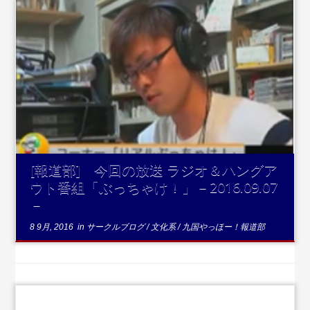
...続きを読む
[報道部] 今回の放送 ラジオ＆ハングア
ウト番組「ぶっちゃけ！」－2016.09.07
－
8 9月, 2016
in
サークルブログ
/
文化系
/
九国やっほー！報道部