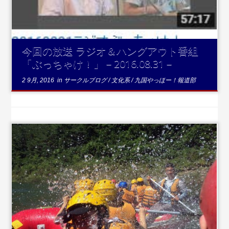
今回の放送 ラジオ＆ハングアウト番組
「ぶっちゃけ！」－2016.08.31－
2 9月, 2016
in
サークルブログ
/
文化系
/
九国やっほー！報道部
...続きを読む