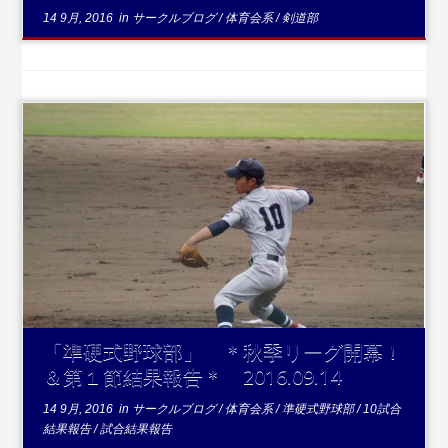
14 9月, 2016
in
サークルブログ
/
体育会系
/
剣道部
...続きを読む
「準硬式野球部」 ＊秋季リーグ開幕！
＆第１節結果報告＊ 2016.09.14
14 9月, 2016
in
サークルブログ
/
体育会系
/
準硬式野球部
/
10試合
結果報告
/
試合結果報告