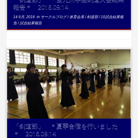
報告＊ 2016.09.14
14 9月, 2016
in
サークルブログ
/
体育会系
/
剣道部
/
10試合結果報
告
/
試合結果報告
...続きを読む
「剣道部」 ＊夏季合宿を行いました
＊ 2016.09.14