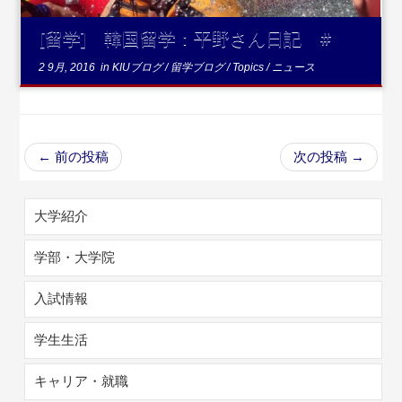
[留学] 韓国留学：平野さん日記 #
2 9月, 2016
in
KIUブログ
/
留学ブログ
/
Topics
/
ニュース
←
前の投稿
次の投稿
→
大学紹介
学部・大学院
入試情報
学生生活
キャリア・就職