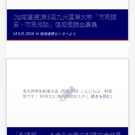
[地域連携]第5回九州国際大学「市民講
座・市民相談」後期受講生募集
14 9月, 2016
in
地域連携センターより
全九州学生剣道大会 -2016.9.10- こんにちは、剣道
部です！ 9/10(土)に春日市総合スポ [
...続きを読む
]
「剣道部」 ＊全九州学生剣道大会結果