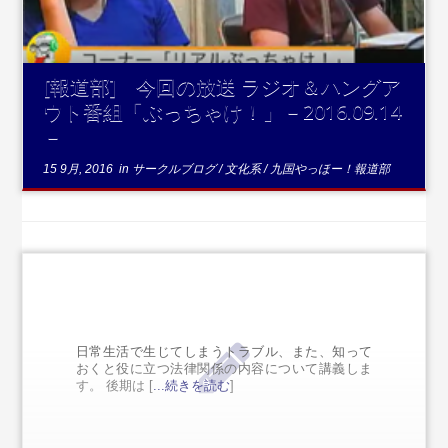
[報道部] 今回の放送 ラジオ＆ハングア
ウト番組「ぶっちゃけ！」－2016.09.14
－
15 9月, 2016
in
サークルブログ
/
文化系
/
九国やっほー！報道部
日常生活で生じてしまうトラブル、また、知って
おくと役に立つ法律関係の内容について講義しま
す。 後期は [
...続きを読む
]