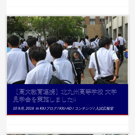
...続きを読む
【高大教育連携】北九州高等学校 大学
見学会を実施しました!!
10 9月, 2016
in
KIUブログ
/
KIU-AD
/
コンテンツ
/
入試広報室