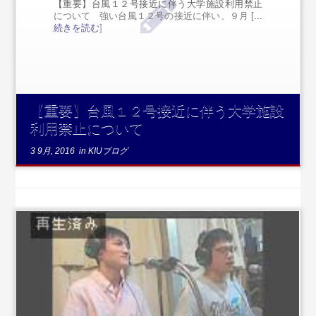
【重要】台風１２号接近に伴う大学施設利用禁止
について 強い台風１２号の接近に伴い、９月 [
...
続きを読む
]
【重要】台風１２号接近に伴う大学施設
利用禁止について
3 9月, 2016
in
KIUブログ
...続きを読む