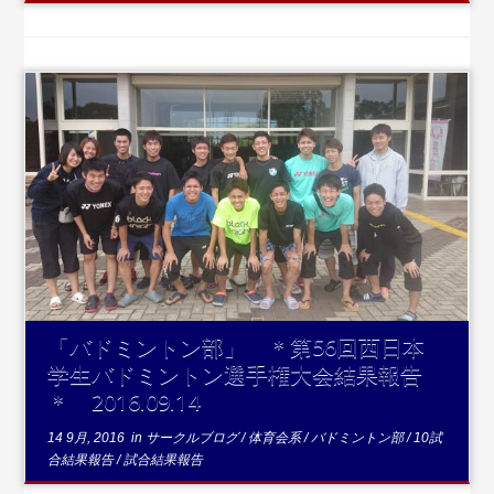
...続きを読む
「バドミントン部」 ＊第56回西日本
学生バドミントン選手権大会結果報告
＊ 2016.09.14
14 9月, 2016
in
サークルブログ
/
体育会系
/
バドミントン部
/
10試
合結果報告
/
試合結果報告