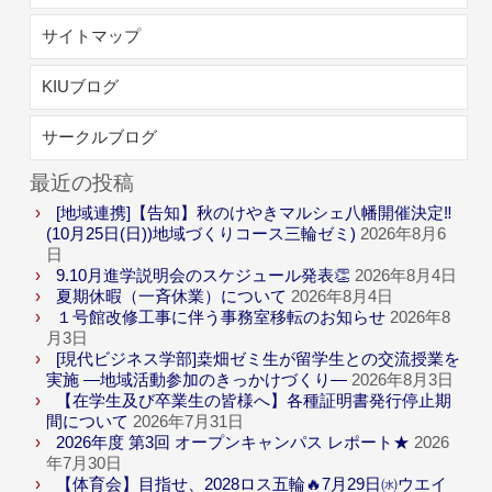
サイトマップ
KIUブログ
サークルブログ
最近の投稿
[地域連携]【告知】秋のけやきマルシェ八幡開催決定‼
(10月25日(日))地域づくりコース三輪ゼミ)
2026年8月6
日
9.10月進学説明会のスケジュール発表👏
2026年8月4日
夏期休暇（一斉休業）について
2026年8月4日
１号館改修工事に伴う事務室移転のお知らせ
2026年8
月3日
[現代ビジネス学部]桒畑ゼミ生が留学生との交流授業を
実施 ―地域活動参加のきっかけづくり―
2026年8月3日
【在学生及び卒業生の皆様へ】各種証明書発行停止期
間について
2026年7月31日
2026年度 第3回 オープンキャンパス レポート★
2026
年7月30日
【体育会】目指せ、2028ロス五輪🔥7月29日㈬ウエイ