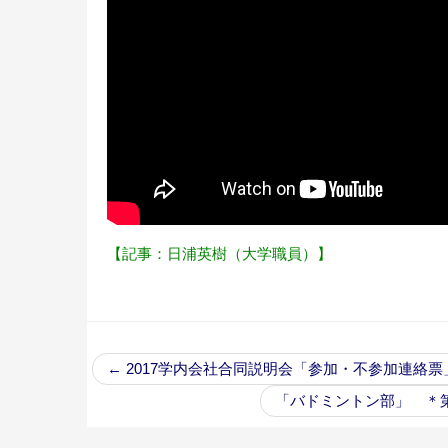
【記事：日浦英樹（大学職員）】
←
2017学内会社合同説明会「参加・不参加連絡
「バドミントン部」 ＊第6