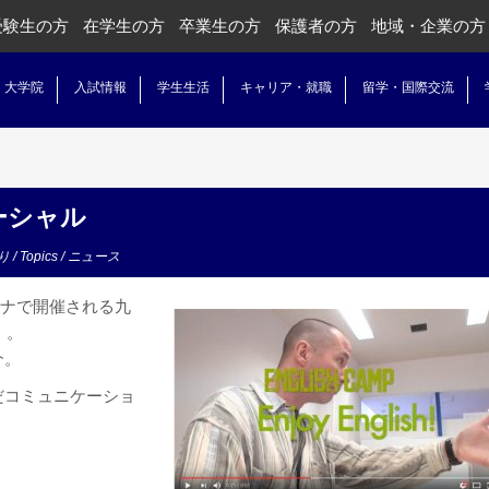
受験生の方
在学生の方
卒業生の方
保護者の方
地域・企業の方
・大学院
入試情報
学生生活
キャリア・就職
留学・国際交流
コマーシャル
り
/
Topics
/
ニュース
ーナで開催される九
」。
介。
だコミュニケーショ