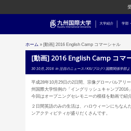
大学紹介
学部
ホーム
»
[動画] 2016 English Camp コマーシャル
[動画] 2016 English Camp 
30 10月, 2016
in
注目のニュース
/
KIUブログ
/
国際関係学部よ
平成28年10月29日の2日間、宗像グローバルアリ
州国際大学恒例の「イングリッシュキャンプ2016
今回はオープニングセレモニーの模様を動画で紹
２日間英語のみの生活は、ハロウィーンにちなん
ンアクティビティが盛りだくさんです。