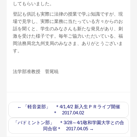
してもらいました。
登記も供託も実際に法律の授業で学ぶ知識ですが、現
場で見学し、実際に業務に当たっている方々からのお
話を聞くと、学生のみなさんも新たな発見があり、刺
激を受けた様子です。毎年ご協力いただいている、福
岡法務局北九州支局のみなさま、ありがとうございま
す。
法学部准教授 菅尾暁
←
「軽音楽部」 ＊4/1,4/2 新入生ＰＲライブ開催
＊ 2017.04.02
「バドミントン部」 ＊3/28～4/1敬和学園大学との合
同合宿＊ 2017.04.05
→