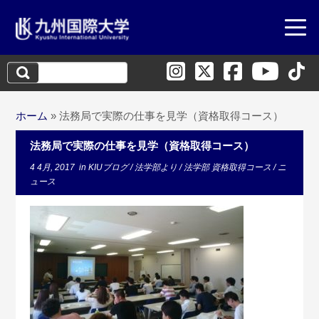
検
索:
ホーム
»
法務局で実際の仕事を見学（資格取得コース）
法務局で実際の仕事を見学（資格取得コース）
4 4月, 2017
in
KIUブログ
/
法学部より
/
法学部 資格取得コース
/
ニ
ュース