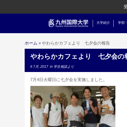
大学紹介
学部
ホーム
»
やわらかカフェより 七夕会の報告
やわらかカフェより 七夕会の
6 7月, 2017
in
学生相談より
7月4日火曜日に七夕会を実施しました。