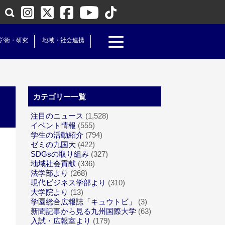
学術・研究
地域・社会連携
カテゴリー一覧
注目のニュース
(1,528)
イベント情報
(555)
学生の活動紹介
(794)
ゼミの九国大
(422)
SDGsの取り組み
(327)
地域社会貢献
(336)
法学部より
(268)
現代ビジネス学部より
(310)
大学院より
(13)
学園総合広報誌「キュウトビ」
(3)
新聞記事から見る九州国際大学
(63)
入試・広報室より
(179)