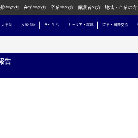
受験生の方
在学生の方
卒業生の方
保護者の方
地域・企業の方
・大学院
入試情報
学生生活
キャリア・就職
留学・国際交流
報告