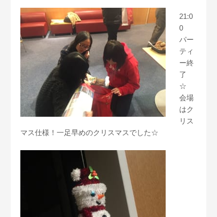
21:0
0
パー
ティ
ー終
了
☆
会場
はク
リス
マス仕様！一足早めのクリスマスでした☆