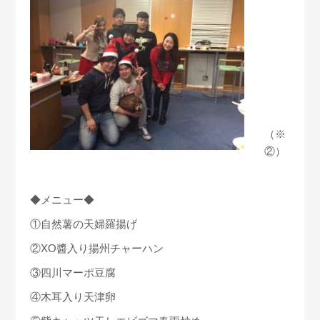
（※
②）
◆メニュー◆
①自然薯の天婦羅揚げ
②XO醬入り揚州チャーハン
③四川マーポ豆腐
④木耳入り天津卵