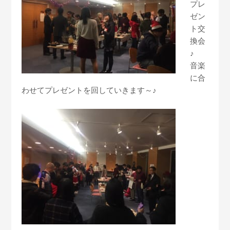
プレ
ゼン
ト交
換会
♪
音楽
に合
わせてプレゼントを回していきます～♪