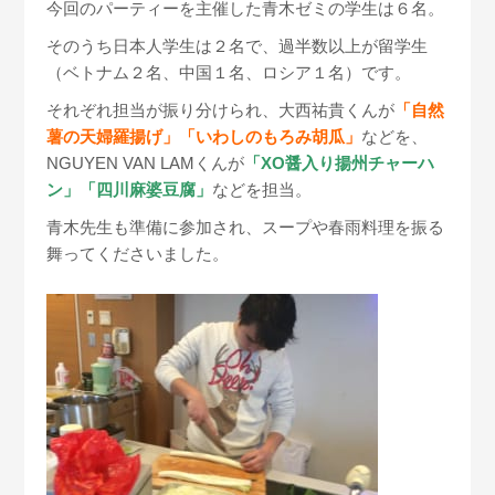
今回のパーティーを主催した青木ゼミの学生は６名。
そのうち日本人学生は２名で、過半数以上が留学生
（ベトナム２名、中国１名、ロシア１名）です。
それぞれ担当が振り分けられ、大西祐貴くんが
「自然
薯の天婦羅揚げ」「いわしのもろみ胡瓜」
などを、
NGUYEN VAN LAMくんが
「XO醤入り揚州チャーハ
ン」「四川麻婆豆腐」
などを担当。
青木先生も準備に参加され、スープや春雨料理を振る
舞ってくださいました。