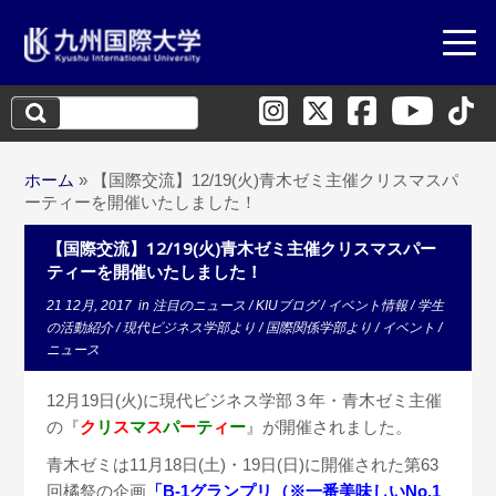
検
索:
ホーム
»
【国際交流】12/19(火)青木ゼミ主催クリスマスパ
ーティーを開催いたしました！
【国際交流】12/19(火)青木ゼミ主催クリスマスパー
ティーを開催いたしました！
21 12月, 2017
in
注目のニュース
/
KIUブログ
/
イベント情報
/
学生
の活動紹介
/
現代ビジネス学部より
/
国際関係学部より
/
イベント
/
ニュース
12月19日(火)に現代ビジネス学部３年・青木ゼミ主催
の『
ク
リ
ス
マ
ス
パ
ー
テ
ィ
ー
』が開催されました。
青木ゼミは11月18日(土)・19日(日)に開催された第63
回橘祭の企画
「B-1グランプリ（※一番美味しいNo.1