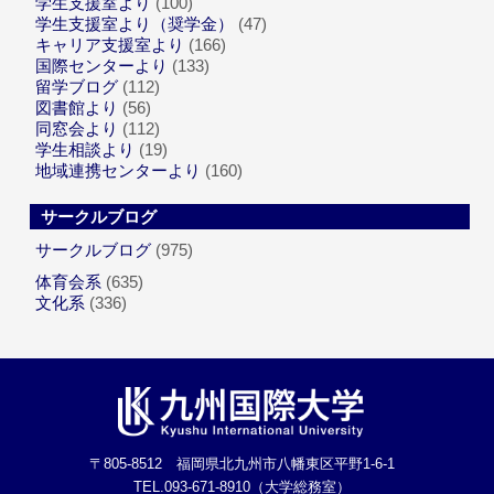
学生支援室より
(100)
学生支援室より（奨学金）
(47)
キャリア支援室より
(166)
国際センターより
(133)
留学ブログ
(112)
図書館より
(56)
同窓会より
(112)
学生相談より
(19)
地域連携センターより
(160)
サークルブログ
サークルブログ
(975)
体育会系
(635)
文化系
(336)
〒805-8512 福岡県北九州市八幡東区平野1-6-1
TEL.093-671-8910（大学総務室）