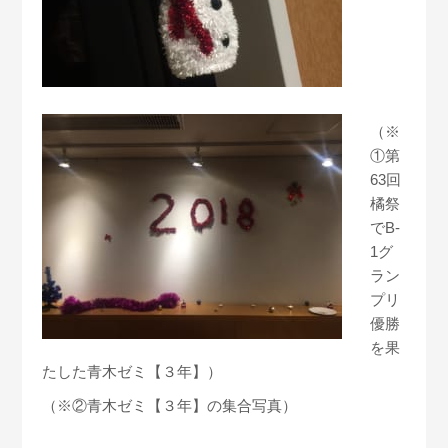
（※
①第
63回
橘祭
でB-
1グ
ラン
プリ
優勝
を果
たした青木ゼミ【３年】）
（※②青木ゼミ【３年】の集合写真）