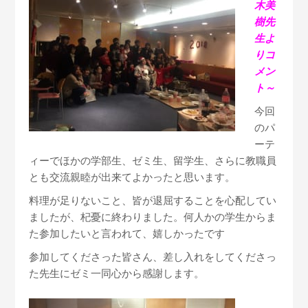
木美
樹先
生よ
りコ
メン
ト～
今回
のパ
ーテ
ィーでほかの学部生、ゼミ生、留学生、さらに教職員
とも交流親睦が出来てよかったと思います。
料理が足りないこと、皆が退屈することを心配してい
ましたが、杞憂に終わりました。何人かの学生からま
た参加したいと言われて、嬉しかったです
参加してくださった皆さん、差し入れをしてくださっ
た先生にゼミ一同心から感謝します。