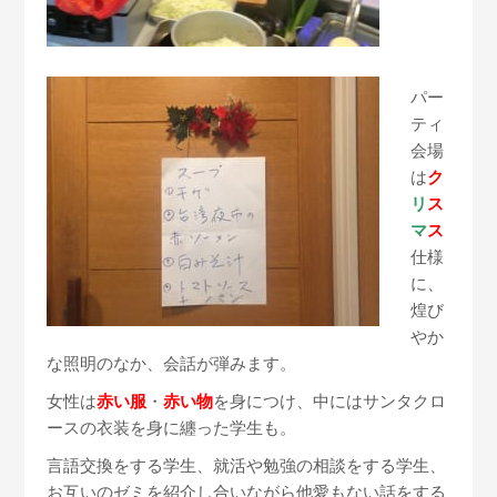
パー
ティ
会場
は
ク
リ
ス
マ
ス
仕様
に、
煌び
やか
な照明のなか、会話が弾みます。
女性は
赤い服
・
赤い物
を身につけ、中にはサンタクロ
ースの衣装を身に纏った学生も。
言語交換をする学生、就活や勉強の相談をする学生、
お互いのゼミを紹介し合いながら他愛もない話をする