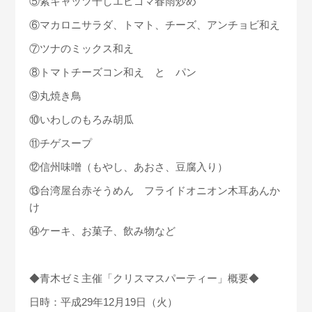
⑤紫キャッツ干しエビゴマ春雨炒め
⑥マカロニサラダ、トマト、チーズ、アンチョビ和え
⑦ツナのミックス和え
⑧トマトチーズコン和え と パン
⑨丸焼き鳥
⑩いわしのもろみ胡瓜
⑪チゲスープ
⑫信州味噌（もやし、あおさ、豆腐入り）
⑬台湾屋台赤そうめん フライドオニオン木耳あんか
け
⑭ケーキ、お菓子、飲み物など
◆青木ゼミ主催「クリスマスパーティー」概要◆
日時：平成29年12月19日（火）