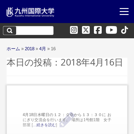
検
索:
ホーム
»
2018
»
4月
»
16
本日の投稿：
2018年4月16日
4月18日水曜日の１２：００から１３：３０に お
にぎり交流会を行います。 場所は1号館1階 女子
部屋 [
...続きを読む
]