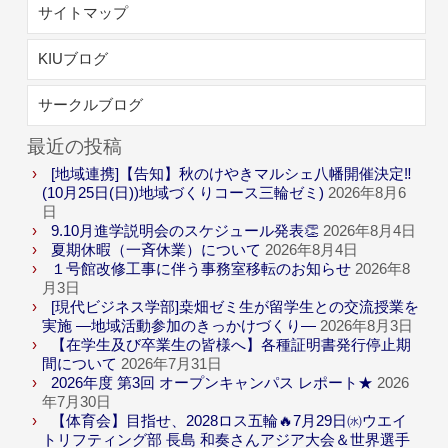
サイトマップ
KIUブログ
サークルブログ
最近の投稿
[地域連携]【告知】秋のけやきマルシェ八幡開催決定‼
(10月25日(日))地域づくりコース三輪ゼミ)
2026年8月6
日
9.10月進学説明会のスケジュール発表👏
2026年8月4日
夏期休暇（一斉休業）について
2026年8月4日
１号館改修工事に伴う事務室移転のお知らせ
2026年8
月3日
[現代ビジネス学部]桒畑ゼミ生が留学生との交流授業を
実施 ―地域活動参加のきっかけづくり―
2026年8月3日
【在学生及び卒業生の皆様へ】各種証明書発行停止期
間について
2026年7月31日
2026年度 第3回 オープンキャンパス レポート★
2026
年7月30日
【体育会】目指せ、2028ロス五輪🔥7月29日㈬ウエイ
トリフティング部 長島 和奏さんアジア大会＆世界選手