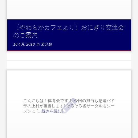
【やわらかカフェより】おにぎり交流会
のご案内
16 4月, 2018
in
未分類
こんにちは！体育会です！ 今回の担当も急遽バド
部の上村が担当します! そろそろ各サークルもシー
ズンに [
...続きを読む
]