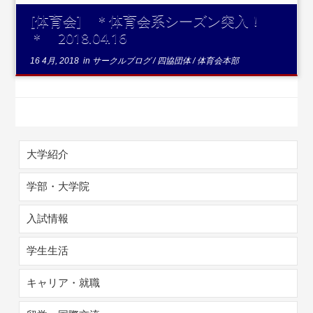
[体育会] ＊体育会系シーズン突入！
＊ 2018.04.16
16 4月, 2018
in
サークルブログ
/
四協団体
/
体育会本部
大学紹介
学部・大学院
入試情報
学生生活
キャリア・就職