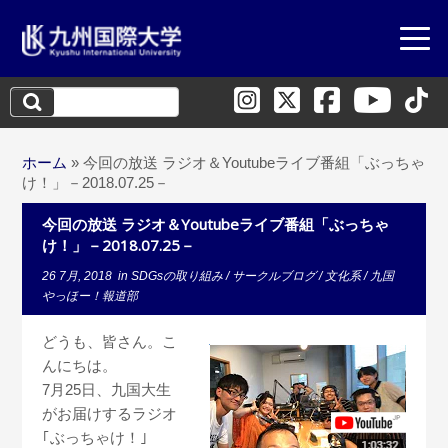
検
索:
ホーム
»
今回の放送 ラジオ＆Youtubeライブ番組「ぶっちゃ
け！」－2018.07.25－
今回の放送 ラジオ＆Youtubeライブ番組「ぶっちゃ
け！」－2018.07.25－
26 7月, 2018
in
SDGsの取り組み
/
サークルブログ
/
文化系
/
九国
やっほー！報道部
どうも、皆さん。こ
んにちは。
7月25日、九国大生
がお届けするラジオ
｢ぶっちゃけ！｣