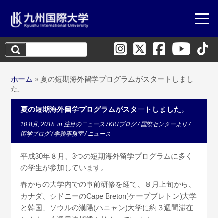
検
索:
ホーム
»
夏の短期海外留学プログラムがスタートしまし
た。
夏の短期海外留学プログラムがスタートしました。
10 8月, 2018
in
注目のニュース
/
KIUブログ
/
国際センターより
/
留学ブログ
/
学務事務室
/
ニュース
平成30年８月、3つの短期海外留学プログラムに多く
の学生が参加しています。
春からの大学内での事前研修を経て、８月上旬から、
カナダ、シドニーのCape Breton(ケープブレトン)大学
と韓国、ソウルの漢陽(ハニャン)大学に約３週間滞在