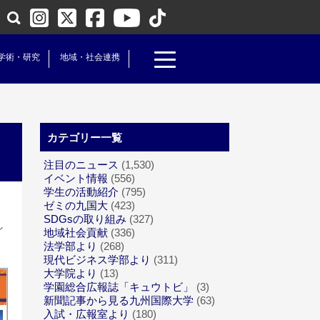
学術・研究
地域・社会連携
カテゴリー一覧
注目のニュース
(1,530)
イベント情報
(556)
学生の活動紹介
(795)
ゼミの九国大
(423)
SDGsの取り組み
(327)
し
地域社会貢献
(336)
法学部より
(268)
現代ビジネス学部より
(311)
大学院より
(13)
学園総合広報誌「キュウトビ」
(3)
新聞記事から見る九州国際大学
(63)
入試・広報室より
(180)