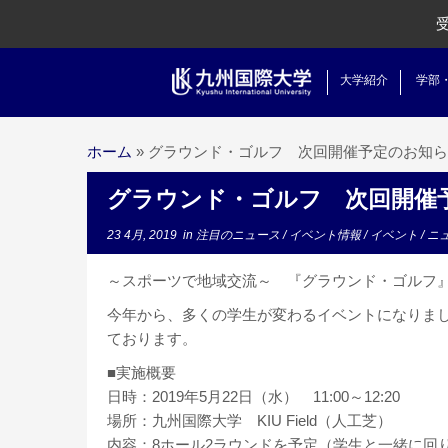
大学紹介
学部
ホーム
»
グラウンド・ゴルフ 次回開催予定のお知らせ（
グラウンド・ゴルフ 次回開催予定
23 4月, 2019
in
注目のニュース
/
イベント情報
/
イベント
/
ニ
～スポーツで地域交流～ 『グラウンド・ゴルフ
今年から、多くの学生が変わるイベントになりま
ております。
■実施概要
日時：2019年5月22日（水） 11:00～12:20
場所：九州国際大学 KIU Field（人工芝）
内容：8ホール2ラウンドを予定（学生と一緒に回