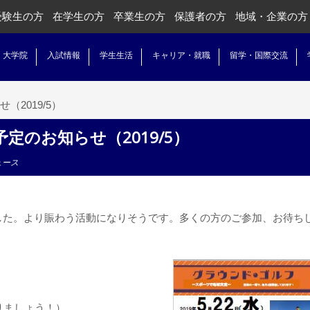
受験生の方
在学生の方
卒業生の方
保護者の方
地域・企業の方
・大学院
入試情報
学生生活
キャリア・就職
留学・国際交流
2019/5）
のお知らせ（2019/5）
ュース
』
した。より賑わう活動になりそうです。多くの方のご参加、お待ち
りましょう！）