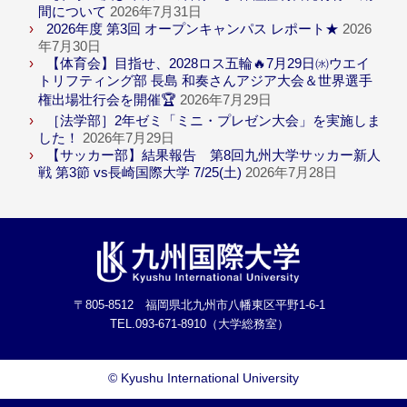
間について
2026年7月31日
2026年度 第3回 オープンキャンパス レポート★
2026
年7月30日
【体育会】目指せ、2028ロス五輪🔥7月29日㈬ウエイ
トリフティング部 長島 和奏さんアジア大会＆世界選手
権出場壮行会を開催🏆
2026年7月29日
［法学部］2年ゼミ「ミニ・プレゼン大会」を実施しま
した！
2026年7月29日
【サッカー部】結果報告 第8回九州大学サッカー新人
戦 第3節 vs長崎国際大学 7/25(土)
2026年7月28日
〒805-8512 福岡県北九州市八幡東区平野1-6-1
TEL.093-671-8910（大学総務室）
©
Kyushu International University