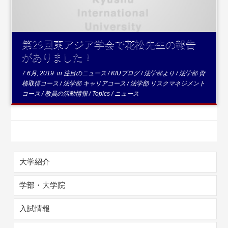
第29回東アジア学会で花松先生の報告
がありました！
7 6月, 2019
in
注目のニュース
/
KIUブログ
/
法学部より
/
法学部 資
格取得コース
/
法学部 キャリアコース
/
法学部 リスクマネジメント
コース
/
教員の活動情報
/
Topics
/
ニュース
大学紹介
学部・大学院
入試情報