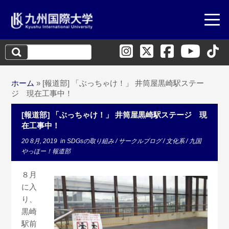
検
索:
ホーム
»
[報道部] 「ぶっちゃけ！」 井筒屋黒崎駅ステー
ジ 現在工事中！
[報道部] 「ぶっちゃけ！」 井筒屋黒崎駅ステージ 現
在工事中！
20 8月, 2019
in
SDGsの取り組み
/
サークルブログ
/
文化系
/
九国
やっほー！報道部
８月
に入
り、
黒崎
駅前