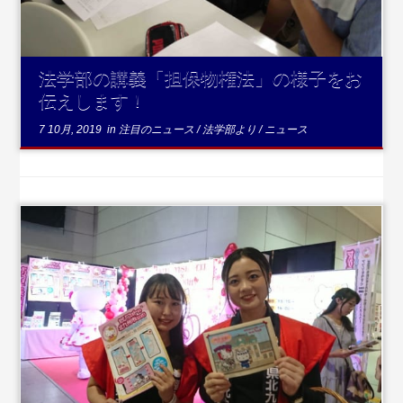
法学部の講義「担保物権法」の様子をお
伝えします！
7 10月, 2019
in
注目のニュース
/
法学部より
/
ニュース
...続きを読む