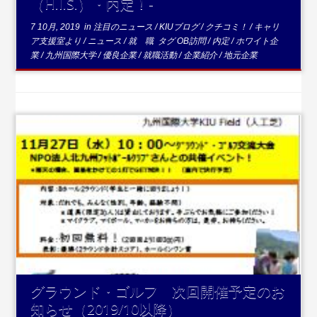
（H.I.S.）・内定！-
7 10月, 2019
in
注目のニュース
/
KIUブログ
/
クチコミ！
/
キャリ
ア支援室より
/
ニュース
/
就 職
タグ
OB訪問
/
内定
/
ホワイト企
業
/
九州国際大学
/
優良企業
/
就職活動
/
企業紹介
/
地元企業
...続
きを読む
グラウンド・ゴルフ 次回開催予定のお
知らせ（2019/10以降）