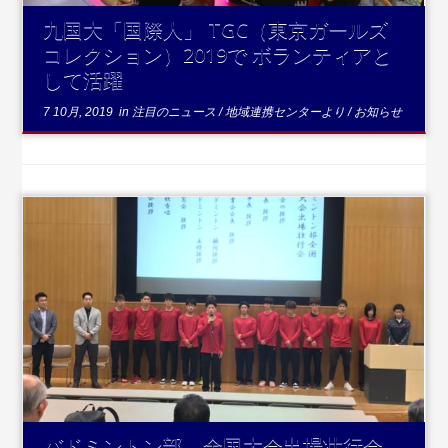
九国大「国際人」 TGC（東京ガールズ
コレクション）2019で ボランティアと
して活躍
7 10月, 2019
in
注目のニュース
/
地域連携センターより
/
お知らせ
...続きを読む
バドミントン部 全国大会出場壮行会