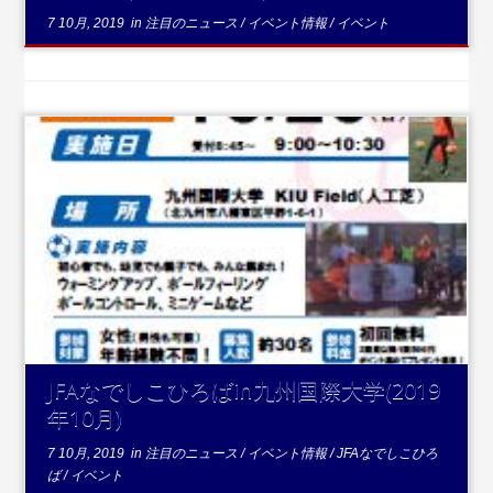
7 10月, 2019
in
注目のニュース
/
イベント情報
/
イベント
...続きを読む
JFAなでしこひろばin九州国際大学(2019
年10月)
7 10月, 2019
in
注目のニュース
/
イベント情報
/
JFAなでしこひろ
ば
/
イベント