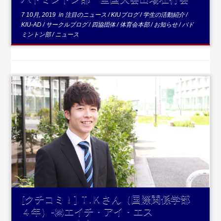
7 10月, 2019
in
注目のニュース
/
KIUブログ
/
学生の活動紹介
/
KIU-AD
/
サークルブログ
/
四協団体
/
体育会本部
/
お知らせ
/
バド
ミントン部
/
ニュース
...続きを読む
[クチコミ！] Ｔ.Ｋさん（国際関係学部
４年）-㈱エイチ・アイ・エス