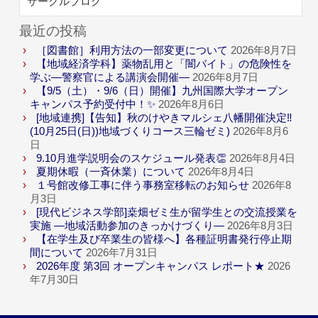
サークルブログ
最近の投稿
［図書館］利用方法の一部変更について
2026年8月7日
【地域経済学科】薬物乱用と「闇バイト」の危険性を
学ぶ―警察官による講演会開催―
2026年8月7日
【9/5（土）・9/6（日）開催】九州国際大学オープン
キャンパス予約受付中！✨
2026年8月6日
[地域連携]【告知】秋のけやきマルシェ八幡開催決定‼
(10月25日(日))地域づくりコース三輪ゼミ)
2026年8月6
日
9.10月進学説明会のスケジュール発表👏
2026年8月4日
夏期休暇（一斉休業）について
2026年8月4日
１号館改修工事に伴う事務室移転のお知らせ
2026年8
月3日
[現代ビジネス学部]桒畑ゼミ生が留学生との交流授業を
実施 ―地域活動参加のきっかけづくり―
2026年8月3日
【在学生及び卒業生の皆様へ】各種証明書発行停止期
間について
2026年7月31日
2026年度 第3回 オープンキャンパス レポート★
2026
年7月30日