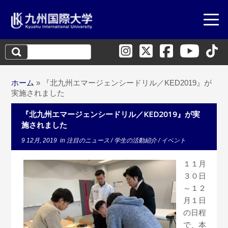
検
索:
ホーム
»
『北九州エマージェンシードリル／KED2019』が
実施されました
『北九州エマージェンシードリル／KED2019』が実
施されました
9 12月, 2019
in
注目のニュース
/
学生の活動紹介
/
イベント
１１月
３０日
～
１２
月
１日
の
日程
で、本