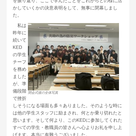
を振り返り
、ここで学んだことを
これから
どの様に活
かしていくかの
決意表明をして、無事に閉幕しまし
た
。
私は
昨年に
続いて
KED
の学生
チーフ
を務め
ました
が、
準
備段階
閉会式後の全体写真
で挫折
しそうになる場面も多々ありました
。そのような時に
は他の学生スタッフに励まされ、何とか乗り切れたと
思います。そして
何より、このKEDに参加してくれた
すべての
学生・教職員の皆さんへ
心よりお礼を申し上
げます。本当に有難うございました。