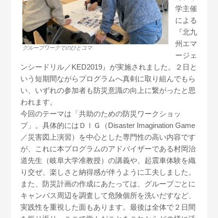
学主催
による
『北九
州エマ
グループワークでのひとコマ
ージェ
ンシードリル
／KED2019
』
が実施されました。２
日と
いう
短期間ながら
プログラムへ真剣に取り組んでもら
い、
いずれの参加者も
防災意識の向上に繋がったと思
われます。
今回のテーマは「共助のための防災ワークショッ
プ」。具体的にはＤＩＧ（
Disaster
I
magination
Game
／災害図上演習
）を中心とした専門性の高い内容です
が、これに本プログラムのアドバイザーである
村岡治
道先生（岐阜大学准教授）の
講義や、起
震車体験を織
り交ぜ、楽しさと納得感が伴うように工夫しました。
また、防災計画の作成にあたっては、グループごとに
キャンパス周辺を調査して
危険個所を洗いだすなど、
実践性を重視した面もあります。最後は
全体で２日間