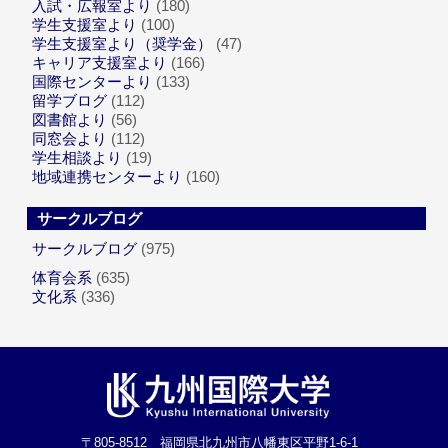
入試・広報室より
(180)
学生支援室より
(100)
学生支援室より（奨学金）
(47)
キャリア支援室より
(166)
国際センターより
(133)
留学ブログ
(112)
図書館より
(56)
同窓会より
(112)
学生相談より
(19)
地域連携センターより
(160)
サークルブログ
サークルブログ
(975)
体育会系
(635)
文化系
(336)
〒805-8512 福岡県北九州市八幡東区平野1-6-1