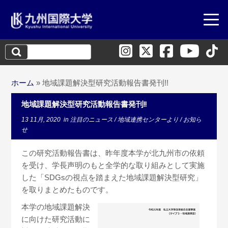
検
索:
ホーム
»
地域課題解決型研究活動報告書発刊!!
地域課題解決型研究活動報告書発刊!!
13 11月, 2020
in
注目のニュース
/
地域連携センターより
/
お知ら
せ
この研究活動報告書は、昨年度本学が北九州市の依頼
を受け、学長声明のもと全学的な取り組みとして実施
した「SDGsの視点を踏まえた地域課題解決型研究」
を取りまとめたものです。
本学の地域課題解決
に向けた研究活動に