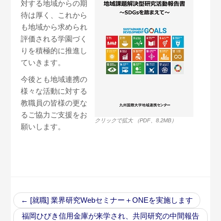
対する地域からの期
待は厚く、これから
も地域から求められ
評価される学園づく
りを積極的に推進し
ていきます。
今後とも地域連携の
様々な活動に対する
教職員の皆様の更な
るご協力ご支援をお
クリックで拡大 （PDF、8.2MB）
願いします。
←
[就職] 業界研究Webセミナー＋ONEを実施します
福岡ひびき信用金庫が来学され、共同研究の中間報告