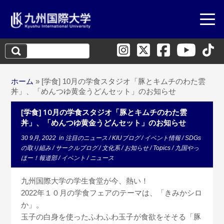
検
索:
ホーム
»
[学食] 10月の学食スタジオ「豚とキムチのわた雲
丼」、「めんつゆ黄金うどんセット」のお知らせ
[学食] 10月の学食スタジオ「豚とキムチのわた雲
丼」、「めんつゆ黄金うどんセット」のお知らせ
30 9月, 2022
in
注目のニュース
/
KIUブログ
/
イベント情報
/
SDGs
の取り組み
/
サークルブログ
/
文化系
/
お知らせ
/
Topics
/
九国やっ
ほー！報道部
/
イベント
/
ニュース
九州国際大学の学生食堂が今、熱い！
2022年１０月の学食フェアのテーマは、「きみかシロ
か」。
玉子の白身を使ったふわふわ玉子が食欲をそそる「豚