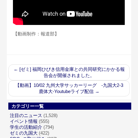
【動画制作：報道部】
←
[ゼミ] 福岡ひびき信用金庫との共同研究にかかる報
告会が開催されました。
【動画】10/02 九州大学サッカーリーグ -九国大2-3
鹿体大-Youtubeライブ配信
→
カテゴリー一覧
注目のニュース
(1,528)
イベント情報
(555)
学生の活動紹介
(794)
ゼミの九国大
(422)