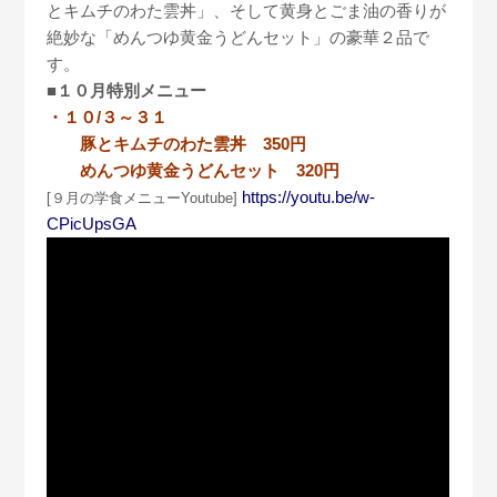
とキムチのわた雲丼」、そして黄身とごま油の香りが
絶妙な「めんつゆ黄金うどんセット」の豪華２品で
す。
■１０月特別メニュー
・１０/３～３１
豚とキムチのわた雲丼 350円
めんつゆ黄金うどんセット 320円
https://youtu.be/w-
[９月の学食メニューYoutube]
CPicUpsGA