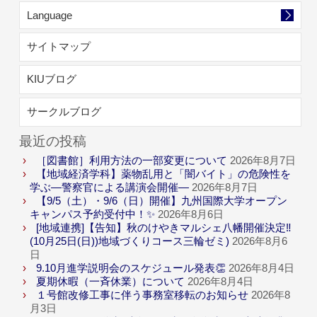
Language
サイトマップ
KIUブログ
サークルブログ
最近の投稿
［図書館］利用方法の一部変更について
2026年8月7日
【地域経済学科】薬物乱用と「闇バイト」の危険性を
学ぶ―警察官による講演会開催―
2026年8月7日
【9/5（土）・9/6（日）開催】九州国際大学オープン
キャンパス予約受付中！✨
2026年8月6日
[地域連携]【告知】秋のけやきマルシェ八幡開催決定‼
(10月25日(日))地域づくりコース三輪ゼミ)
2026年8月6
日
9.10月進学説明会のスケジュール発表👏
2026年8月4日
夏期休暇（一斉休業）について
2026年8月4日
１号館改修工事に伴う事務室移転のお知らせ
2026年8
月3日