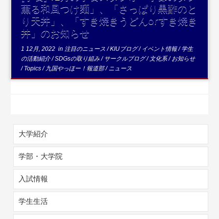
薫る和風つけ麺」、「さっぱり黒酢のと
り天丼」、「すき焼きうどんorすき焼き
丼」のお知らせ
1 12月, 2022
in
注目のニュース
/
KIUブログ
/
イベント情報
/
学生
の活動紹介
/
SDGsの取り組み
/
サークルブログ
/
文化系
/
お知らせ
/
Topics
/
九国やっほー！報道部
/
ニュース
大学紹介
学部・大学院
入試情報
学生生活