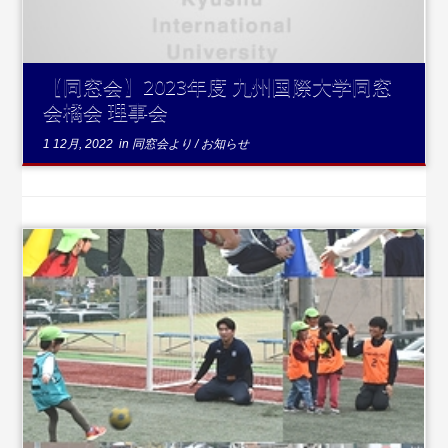
【同窓会】2023年度 九州国際大学同窓
会橘会 理事会
1 12月, 2022
in
同窓会より
/
お知らせ
...続きを読む