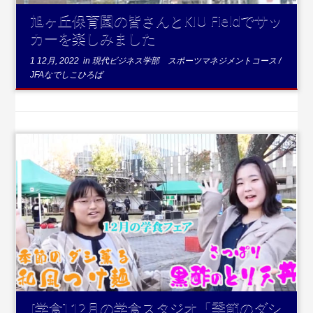
旭ヶ丘保育園の皆さんとKIU Fieldでサッ
カーを楽しみました
1 12月, 2022
in
現代ビジネス学部 スポーツマネジメントコース
/
JFAなでしこひろば
...続きを読む
[学食] 12月の学食スタジオ「季節のダシ