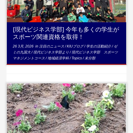
[現代ビジネス学部] 今年も多くの学生が
スポーツ関連資格を取得！
26 3月, 2026
in
注目のニュース
/
KIUブログ
/
学生の活動紹介
/
ゼ
ミの九国大
/
現代ビジネス学部より
/
現代ビジネス学部 スポーツ
マネジメントコース
/
地域経済学科
/
Topics
/
未分類
...続きを読む