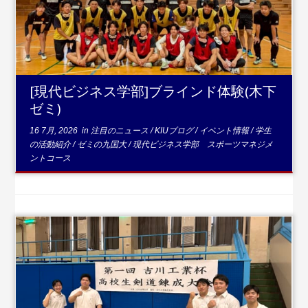
...続きを読む
[現代ビジネス学部]ブラインド体験(木下
ゼミ)
16 7月, 2026
in
注目のニュース
/
KIUブログ
/
イベント情報
/
学生
の活動紹介
/
ゼミの九国大
/
現代ビジネス学部 スポーツマネジメ
ントコース
...続きを読む