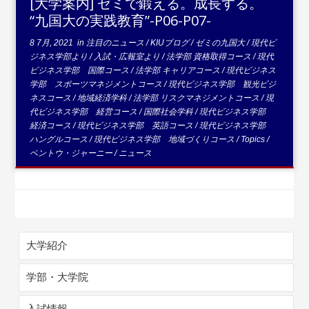
[大学案内] ゼミで鍛える。成長する。
“九国大の実践教育”-P06-P07-
8 7月, 2021
in
注目のニュース
/
KIUブログ
/
ゼミの九国大
/
現代ビ
ジネス学部より
/
入試・広報室より
/
法学部 資格取得コース
/
現代
ビジネス学部 国際コース
/
法学部 キャリアコース
/
現代ビジネス
学部 スポーツマネジメントコース
/
現代ビジネス学部 観光ビジ
ネスコース
/
地域経済学科
/
法学部 リスクマネジメントコース
/
現
代ビジネス学部 経営コース
/
国際社会学科
/
現代ビジネス学部
経済コース
/
現代ビジネス学部 英語コース
/
現代ビジネス学部
ハングルコース
/
現代ビジネス学部 地域づくりコース
/
Topics
/
ベントウ・ジャーニー
/
ニュース
大学紹介
学部・大学院
入試情報