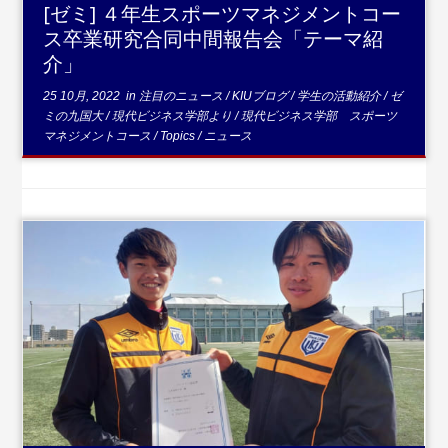
[ゼミ] ４年生スポーツマネジメントコー
ス卒業研究合同中間報告会「テーマ紹
介」
25 10月, 2022
in
注目のニュース
/
KIUブログ
/
学生の活動紹介
/
ゼ
ミの九国大
/
現代ビジネス学部より
/
現代ビジネス学部 スポーツ
マネジメントコース
/
Topics
/
ニュース
...続きを読む