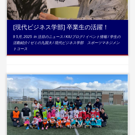
[現代ビジネス学部] 卒業生の活躍！
9 5月, 2025
in
注目のニュース
/
KIUブログ
/
イベント情報
/
学生の
活動紹介
/
ゼミの九国大
/
現代ビジネス学部 スポーツマネジメン
トコース
...続きを読む