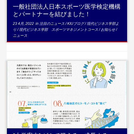
一般社団法人日本スポーツ医学検定機構
とパートナーを結びました！
23 4月, 2022
in
注目のニュース
/
KIUブログ
/
現代ビジネス学部よ
り
/
現代ビジネス学部 スポーツマネジメントコース
/
お知らせ
/
ニュース
...続きを読む