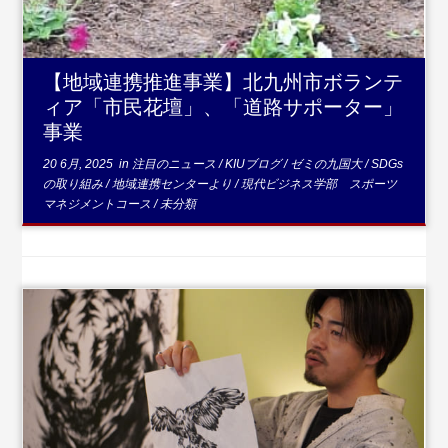
【地域連携推進事業】北九州市ボランテ
ィア「市民花壇」、「道路サポーター」
事業
20 6月, 2025
in
注目のニュース
/
KIUブログ
/
ゼミの九国大
/
SDGs
の取り組み
/
地域連携センターより
/
現代ビジネス学部 スポーツ
マネジメントコース
/
未分類
...続きを読む