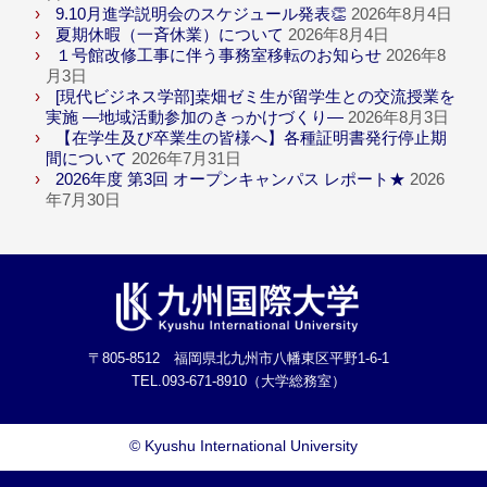
9.10月進学説明会のスケジュール発表👏
2026年8月4日
夏期休暇（一斉休業）について
2026年8月4日
１号館改修工事に伴う事務室移転のお知らせ
2026年8
月3日
[現代ビジネス学部]桒畑ゼミ生が留学生との交流授業を
実施 ―地域活動参加のきっかけづくり―
2026年8月3日
【在学生及び卒業生の皆様へ】各種証明書発行停止期
間について
2026年7月31日
2026年度 第3回 オープンキャンパス レポート★
2026
年7月30日
〒805-8512 福岡県北九州市八幡東区平野1-6-1
TEL.093-671-8910（大学総務室）
©
Kyushu International University