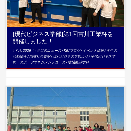
[現代ビジネス学部]第1回吉川工業杯を
開催しました！
4 7月, 2026
in
注目のニュース
/
KIUブログ
/
イベント情報
/
学生の
活動紹介
/
地域社会貢献
/
現代ビジネス学部より
/
現代ビジネス学
部 スポーツマネジメントコース
/
地域経済学科
...続きを読む