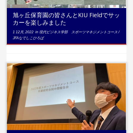
旭ヶ丘保育園の皆さんとKIU Fieldでサッ
カーを楽しみました
1 12月, 2022
in
現代ビジネス学部 スポーツマネジメントコース
/
JFAなでしこひろば
...続きを読む