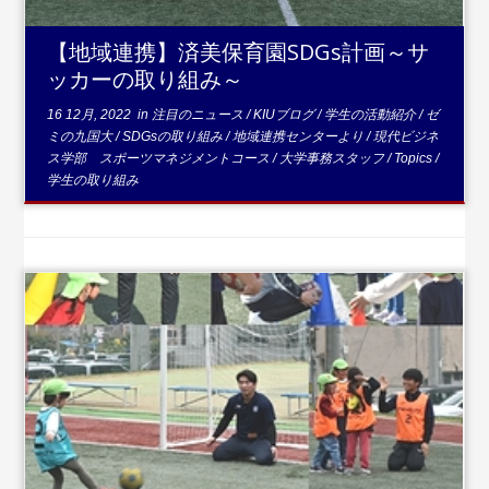
【地域連携】済美保育園SDGs計画～サ
ッカーの取り組み～
16 12月, 2022
in
注目のニュース
/
KIUブログ
/
学生の活動紹介
/
ゼ
ミの九国大
/
SDGsの取り組み
/
地域連携センターより
/
現代ビジネ
ス学部 スポーツマネジメントコース
/
大学事務スタッフ
/
Topics
/
学生の取り組み
...続きを読む