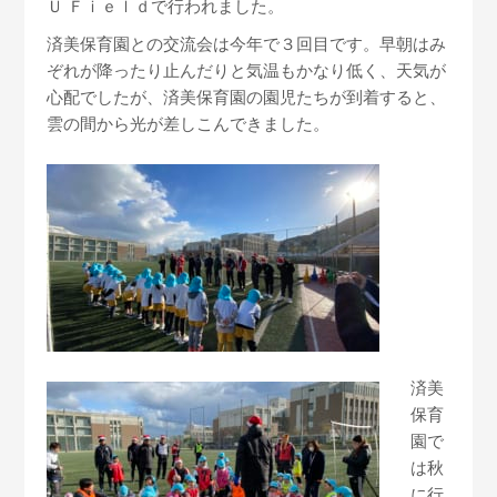
Ｕ Ｆｉｅｌｄで行われました。
済美保育園との交流会は今年で３回目です。早朝はみ
ぞれが降ったり止んだりと気温もかなり低く、天気が
心配でしたが、済美保育園の園児たちが到着すると、
雲の間から光が差しこんできました。
済美
保育
園で
は秋
に行