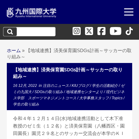
検
索:
ホーム
»
【地域連携】済美保育園SDGs計画～サッカーの取
り組み～
【地域連携】済美保育園SDGs計画～サッカーの取り
組み～
16 12月, 2022
in
注目のニュース
/
KIUブログ
/
学生の活動紹介
/
ゼ
ミの九国大
/
SDGsの取り組み
/
地域連携センターより
/
現代ビジネ
ス学部 スポーツマネジメントコース
/
大学事務スタッフ
/
Topics
/
学生の取り組み
令和４年１２月１４日(水)地域連携活動として木下准
教授のゼミ生（１２名）と済美保育園（八幡西区・園
田園長）園児２９名とのサッカー交流会が本学のＫＩ