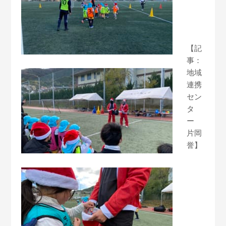
【記
事：
地域
連携
セン
タ
ー
片岡
誉】