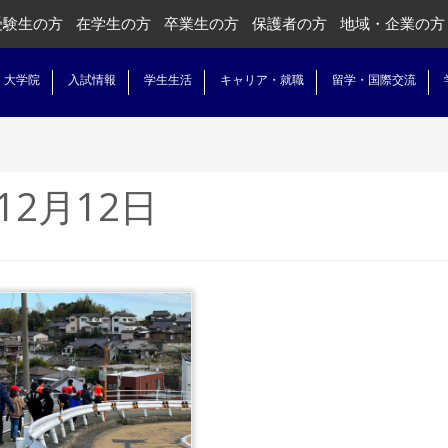
受験生の方
在学生の方
卒業生の方
保護者の方
地域・企業の方
・大学院
入試情報
学生生活
キャリア・就職
留学・国際交流
12月12日
...続きを読む