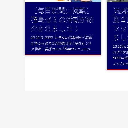
【毎日新聞に掲載】
[地
福島ゼミの活動が紹
度２
介されました！
マッ
まし
12 12月, 2022
in
学生の活動紹介
/
新聞
記事から見る九州国際大学
/
現代ビジネ
12 12月, 
ス学部 英語コース
/
Topics
/
ニュース
ログ
/
学
SDGsの
より
/
お