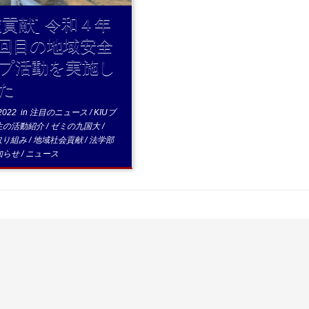
域貢献] 令和４年
回目の地域安全
プ活動を実施し
た
2022
in
注目のニュース
/
KIUブ
生の活動紹介
/
ゼミの九国大
/
取り組み
/
地域社会貢献
/
法学部
知らせ
/
ニュース