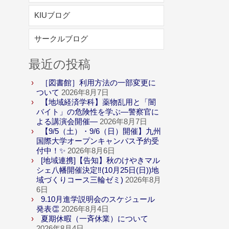
KIUブログ
サークルブログ
最近の投稿
［図書館］利用方法の一部変更に
ついて
2026年8月7日
【地域経済学科】薬物乱用と「闇
バイト」の危険性を学ぶ―警察官に
よる講演会開催―
2026年8月7日
【9/5（土）・9/6（日）開催】九州
国際大学オープンキャンパス予約受
付中！✨
2026年8月6日
[地域連携]【告知】秋のけやきマル
シェ八幡開催決定‼(10月25日(日))地
域づくりコース三輪ゼミ)
2026年8月
6日
9.10月進学説明会のスケジュール
発表👏
2026年8月4日
夏期休暇（一斉休業）について
2026年8月4日