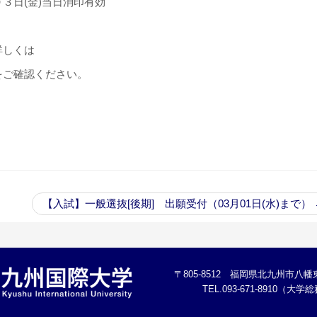
３日(金)当日消印有効
詳しくは
をご確認ください。
。
【入試】一般選抜[後期] 出願受付（03月01日(水)まで）
〒805-8512 福岡県北九州市八幡東
TEL.093-671-8910（大