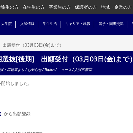
受験生の方
在学生の方
卒業生の方
保護者の方
地域・企業の方
・大学院
入試情報
学生生活
キャリア・就職
留学・国際交流
出願受付（03月03日(金)まで）
抜[後期] 出願受付（03月03日(金)まで
試・広報室より
/
お知らせ
/
Topics
/
ニュース
/
入試広報室
を開始しました。
t）
から出願登録