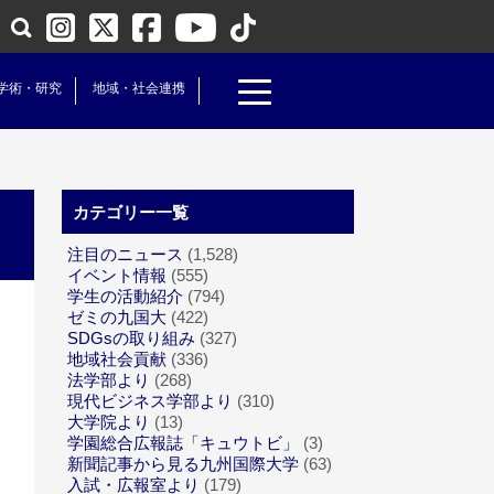
学術・研究
地域・社会連携
カテゴリー一覧
）
注目のニュース
(1,528)
イベント情報
(555)
学生の活動紹介
(794)
ゼミの九国大
(422)
SDGsの取り組み
(327)
地域社会貢献
(336)
法学部より
(268)
現代ビジネス学部より
(310)
大学院より
(13)
学園総合広報誌「キュウトビ」
(3)
新聞記事から見る九州国際大学
(63)
入試・広報室より
(179)