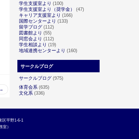
学生支援室より
(100)
学生支援室より（奨学金）
(47)
キャリア支援室より
(166)
国際センターより
(133)
留学ブログ
(112)
図書館より
(55)
同窓会より
(112)
学生相談より
(19)
地域連携センターより
(160)
サークルブログ
サークルブログ
(975)
体育会系
(635)
→
文化系
(336)
区平野1-6-1
学総務室）