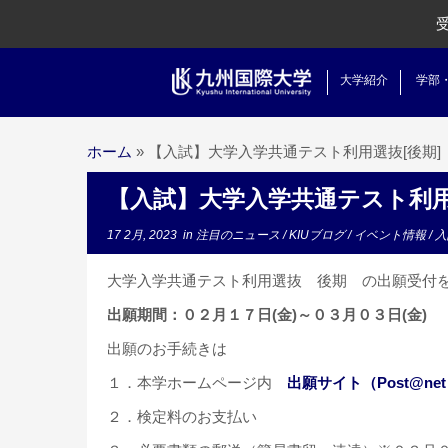
大学紹介
学部
ホーム
»
【入試】大学入学共通テスト利用選抜[後期] 
【入試】大学入学共通テスト利用選
17 2月, 2023
in
注目のニュース
/
KIUブログ
/
イベント情報
/
入
大学入学共通テスト利用選抜 後期 の出願受付
出願期間：０２月１７日(金)～０３月０３日(金)
出願のお手続きは
１．本学ホームページ内
出願サイト（Post@ne
２．検定料のお支払い