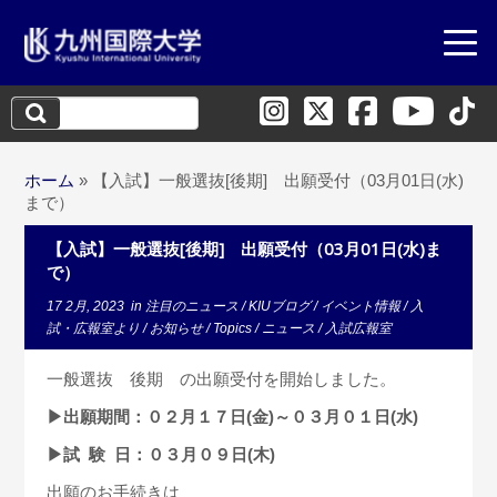
検
索:
ホーム
»
【入試】一般選抜[後期] 出願受付（03月01日(水)
まで）
【入試】一般選抜[後期] 出願受付（03月01日(水)ま
で）
17 2月, 2023
in
注目のニュース
/
KIUブログ
/
イベント情報
/
入
試・広報室より
/
お知らせ
/
Topics
/
ニュース
/
入試広報室
一般選抜 後期 の出願受付を開始しました。
▶出願期間：０２月１７日(金)～０３月０１日(水)
▶試 験 日：０３月０９日(木)
出願のお手続きは