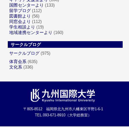
国際センターより
(133)
留学ブログ
(112)
図書館より
(56)
同窓会より
(112)
学生相談より
(19)
地域連携センターより
(160)
サークルブログ
サークルブログ
(975)
体育会系
(635)
文化系
(336)
〒805-8512 福岡県北九州市八幡東区平野1-6-1
TEL.093-671-8910（大学総務室）