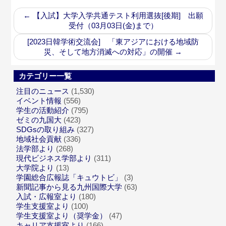
←
【入試】大学入学共通テスト利用選抜[後期] 出願
受付（03月03日(金)まで）
[2023日韓学術交流会] 「東アジアにおける地域防
災、そして地方消滅への対応」の開催
→
カテゴリー一覧
注目のニュース
(1,530)
イベント情報
(556)
学生の活動紹介
(795)
ゼミの九国大
(423)
SDGsの取り組み
(327)
地域社会貢献
(336)
法学部より
(268)
現代ビジネス学部より
(311)
大学院より
(13)
学園総合広報誌「キュウトビ」
(3)
新聞記事から見る九州国際大学
(63)
入試・広報室より
(180)
学生支援室より
(100)
学生支援室より（奨学金）
(47)
キャリア支援室より
(166)