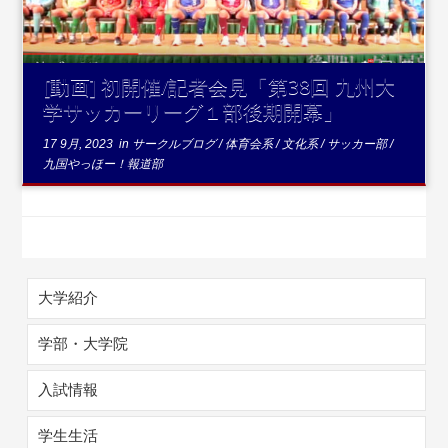
[動画] 初開催/記者会見「第38回 九州大
学サッカーリーグ１部後期開幕」
17 9月, 2023
in
サークルブログ
/
体育会系
/
文化系
/
サッカー部
/
九国やっほー！報道部
大学紹介
学部・大学院
入試情報
学生生活