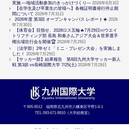
実施 ―地域活動参加のきっかけづくり―
2026年8月3日
【在学生及び卒業生の皆様へ】各種証明書発行停止期
間について
2026年7月31日
2026年度 第3回 オープンキャンパス レポート★
2026
年7月30日
【体育会】目指せ、2028ロス五輪🔥7月29日㈬ウエイ
トリフティング部 長島 和奏さんアジア大会＆世界選手
権出場壮行会を開催🏆
2026年7月29日
［法学部］2年ゼミ「ミニ・プレゼン大会」を実施しま
した！
2026年7月29日
【サッカー部】結果報告 第8回九州大学サッカー新人
戦 第3節 vs長崎国際大学 7/25(土)
2026年7月28日
〒805-8512 福岡県北九州市八幡東区平野1-6-1
TEL.093-671-8910（大学総務室）