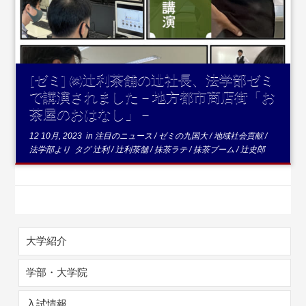
[ゼミ] ㈱辻利茶舗の辻社長、法学部ゼミ
で講演されました－地方都市商店街「お
茶屋のおはなし」－
12 10月, 2023
in
注目のニュース
/
ゼミの九国大
/
地域社会貢献
/
法学部より
タグ
辻利
/
辻利茶舗
/
抹茶ラテ
/
抹茶ブーム
/
辻史郎
大学紹介
学部・大学院
入試情報