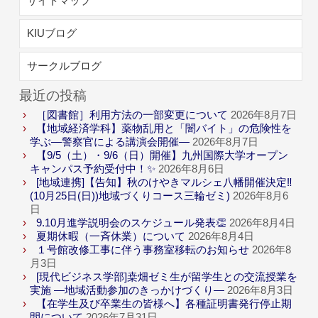
サイトマップ
KIUブログ
サークルブログ
最近の投稿
［図書館］利用方法の一部変更について
2026年8月7日
【地域経済学科】薬物乱用と「闇バイト」の危険性を
学ぶ―警察官による講演会開催―
2026年8月7日
【9/5（土）・9/6（日）開催】九州国際大学オープン
キャンパス予約受付中！✨
2026年8月6日
[地域連携]【告知】秋のけやきマルシェ八幡開催決定‼
(10月25日(日))地域づくりコース三輪ゼミ)
2026年8月6
日
9.10月進学説明会のスケジュール発表👏
2026年8月4日
夏期休暇（一斉休業）について
2026年8月4日
１号館改修工事に伴う事務室移転のお知らせ
2026年8
月3日
[現代ビジネス学部]桒畑ゼミ生が留学生との交流授業を
実施 ―地域活動参加のきっかけづくり―
2026年8月3日
【在学生及び卒業生の皆様へ】各種証明書発行停止期
間について
2026年7月31日