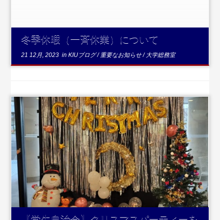
冬季休暇（一斉休業）について
21 12月, 2023
in
KIUブログ
/
重要なお知らせ
/
大学総務室
...続きを読む
【学生自治会】クリスマスパーティーを