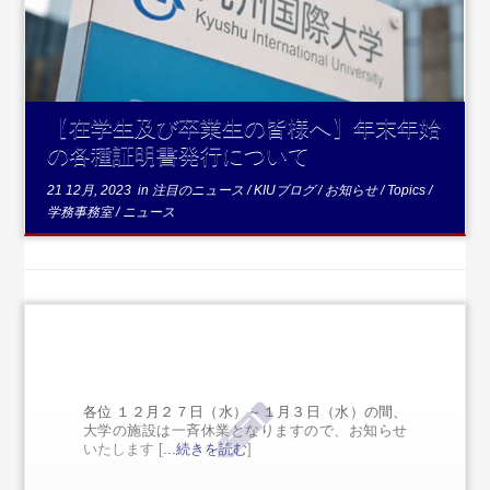
【在学生及び卒業生の皆様へ】年末年始
の各種証明書発行について
21 12月, 2023
in
注目のニュース
/
KIUブログ
/
お知らせ
/
Topics
/
学務事務室
/
ニュース
各位 １２月２７日（水）～１月３日（水）の間、
大学の施設は一斉休業となりますので、お知らせ
いたします [
...続きを読む
]