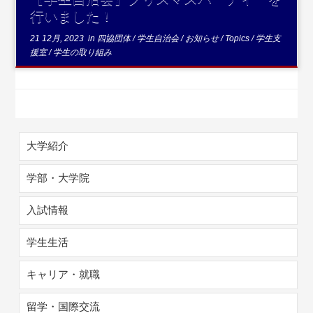
行いました！
21 12月, 2023
in
四協団体
/
学生自治会
/
お知らせ
/
Topics
/
学生支
援室
/
学生の取り組み
大学紹介
学部・大学院
入試情報
学生生活
キャリア・就職
留学・国際交流