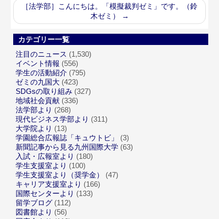
［法学部］こんにちは。「模擬裁判ゼミ」です。（鈴
木ゼミ）
→
カテゴリー一覧
注目のニュース
(1,530)
イベント情報
(556)
学生の活動紹介
(795)
ゼミの九国大
(423)
SDGsの取り組み
(327)
地域社会貢献
(336)
法学部より
(268)
現代ビジネス学部より
(311)
大学院より
(13)
学園総合広報誌「キュウトビ」
(3)
新聞記事から見る九州国際大学
(63)
入試・広報室より
(180)
学生支援室より
(100)
学生支援室より（奨学金）
(47)
キャリア支援室より
(166)
国際センターより
(133)
留学ブログ
(112)
図書館より
(56)