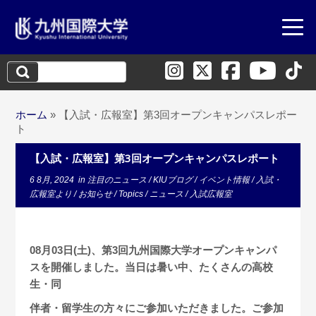
検
索:
ホーム
»
【入試・広報室】第3回オープンキャンパスレポー
ト
【入試・広報室】第3回オープンキャンパスレポート
6 8月, 2024
in
注目のニュース
/
KIUブログ
/
イベント情報
/
入試・
広報室より
/
お知らせ
/
Topics
/
ニュース
/
入試広報室
08月03日(土)、第3回九州国際大学オープンキャンパ
スを開催しました。当日は暑い中、たくさんの高校
生・同
伴
者・留学生の方々にご参加いただきました。ご参加