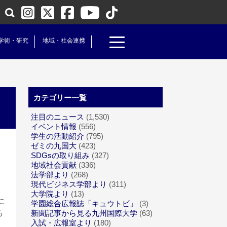
学術・研究
地域・社会連携
カテゴリー一覧
注目のニュース
(1,530)
イベント情報
(556)
学生の活動紹介
(795)
ゼミの九国大
(423)
SDGsの取り組み
(327)
地域社会貢献
(336)
法学部より
(268)
現代ビジネス学部より
(311)
大学院より
(13)
に
学園総合広報誌「キュウトビ」
(3)
る
新聞記事から見る九州国際大学
(63)
入試・広報室より
(180)