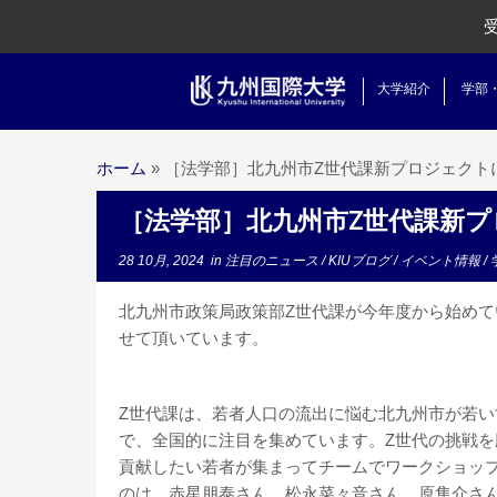
大学紹介
学部
ホーム
»
［法学部］北九州市Z世代課新プロジェクト
［法学部］北九州市Z世代課新
28 10月, 2024
in
注目のニュース
/
KIUブログ
/
イベント情報
/
北九州市政策局政策部Z世代課が今年度から始め
せて頂いています。
Z世代課は、若者人口の流出に悩む北九州市が若
で、全国的に注目を集めています。Z世代の挑戦を
貢献したい若者が集まってチームでワークショッ
のは、赤星朋泰さん、松永菜々音さん、原隼介さん