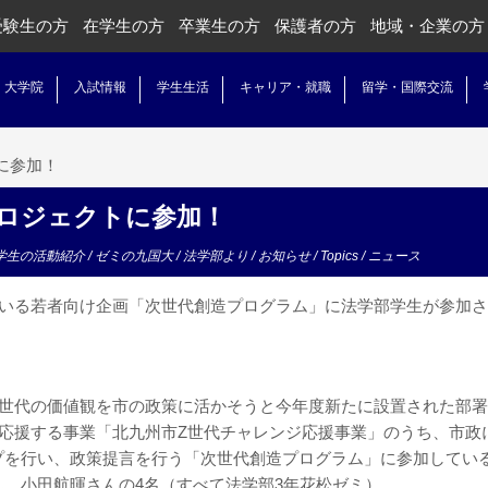
受験生の方
在学生の方
卒業生の方
保護者の方
地域・企業の方
・大学院
入試情報
学生生活
キャリア・就職
留学・国際交流
に参加！
プロジェクトに参加！
学生の活動紹介
/
ゼミの九国大
/
法学部より
/
お知らせ
/
Topics
/
ニュース
ている若者向け企画「次世代創造プログラム」に法学部学生が参加さ
い世代の価値観を市の政策に活かそうと今年度新たに設置された部署
応援する事業「北九州市Z世代チャレンジ応援事業」のうち、市政
プを行い、政策提言を行う「次世代創造プログラム」に参加してい
、小田航暉さんの4名（すべて法学部3年花松ゼミ）。