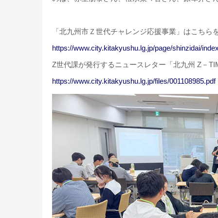
「北九州市Ｚ世代チャレンジ応援事業」はこちら
https://www.city.kitakyushu.lg.jp/page/shinzidai/inde
Z世代課が発行するニュースレター「北九州 Z－TI
https://www.city.kitakyushu.lg.jp/files/001108985.pdf