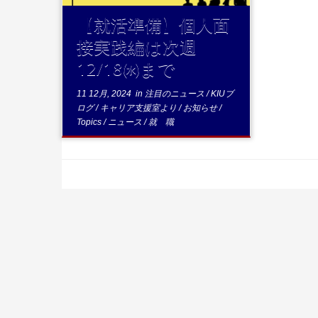
【就活準備】個人面
接実践編は次週
12/18㈬まで
11 12月, 2024
in
注目のニュース
/
KIUブ
ログ
/
キャリア支援室より
/
お知らせ
/
Topics
/
ニュース
/
就 職