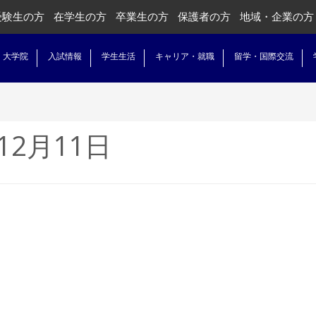
受験生の方
在学生の方
卒業生の方
保護者の方
地域・企業の方
・大学院
入試情報
学生生活
キャリア・就職
留学・国際交流
12月11日