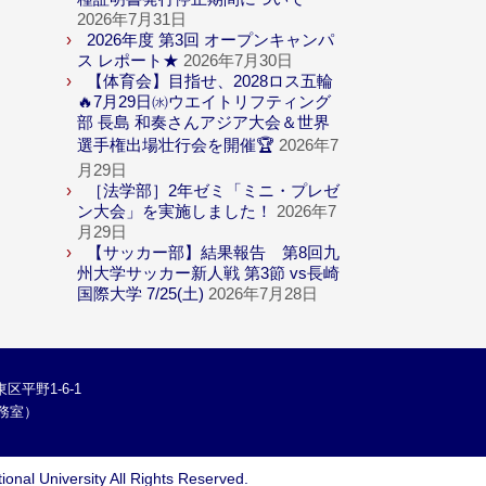
2026年7月31日
2026年度 第3回 オープンキャンパ
ス レポート★
2026年7月30日
【体育会】目指せ、2028ロス五輪
🔥7月29日㈬ウエイトリフティング
部 長島 和奏さんアジア大会＆世界
選手権出場壮行会を開催🏆
2026年7
月29日
［法学部］2年ゼミ「ミニ・プレゼ
ン大会」を実施しました！
2026年7
月29日
【サッカー部】結果報告 第8回九
州大学サッカー新人戦 第3節 vs長崎
国際大学 7/25(土)
2026年7月28日
区平野1-6-1
学総務室）
ional University
All Rights Reserved.