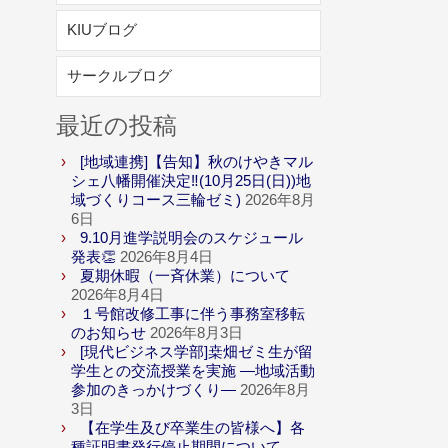
KIUブログ
サークルブログ
最近の投稿
[地域連携]【告知】秋のけやきマル
シェ八幡開催決定‼(10月25日(日))地
域づくりコース三輪ゼミ)
2026年8月
6日
9.10月進学説明会のスケジュール
発表👏
2026年8月4日
夏期休暇（一斉休業）について
2026年8月4日
１号館改修工事に伴う事務室移転
のお知らせ
2026年8月3日
[現代ビジネス学部]桒畑ゼミ生が留
学生との交流授業を実施 ―地域活動
参加のきっかけづくり―
2026年8月
3日
【在学生及び卒業生の皆様へ】各
種証明書発行停止期間について