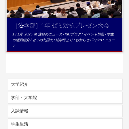
［法学部］1年 ゼミ対抗プレゼン大会
13 1月, 2025
in
注目のニュース
/
KIUブログ
/
イベント情報
/
学生
の活動紹介
/
ゼミの九国大
/
法学部より
/
お知らせ
/
Topics
/
ニュー
ス
大学紹介
学部・大学院
入試情報
学生生活