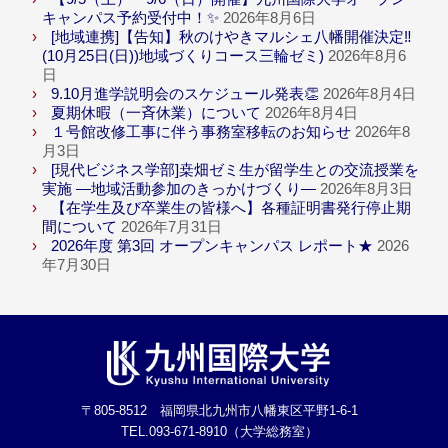
キャンパス予約受付中！✨
2026年8月6日
[地域連携]【告知】秋のけやきマルシェ八幡開催決定‼
(10月25日(日))地域づくりコース三輪ゼミ)
2026年8月6
日
9.10月進学説明会のスケジュール発表👏
2026年8月4日
夏期休暇（一斉休業）について
2026年8月4日
１号館改修工事に伴う事務室移転のお知らせ
2026年8
月3日
[現代ビジネス学部]桒畑ゼミ生が留学生との交流授業を
実施 ―地域活動参加のきっかけづくり―
2026年8月3日
【在学生及び卒業生の皆様へ】各種証明書発行停止期
間について
2026年7月31日
2026年度 第3回 オープンキャンパス レポート★
2026
年7月30日
〒805-8512 福岡県北九州市八幡東区平野1-6-1
TEL.093-671-8910（大学総務室）