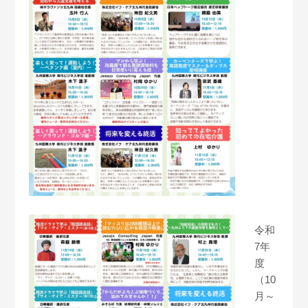
令和
7年
度
（10
月～