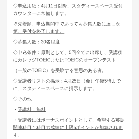
◇申込用紙：4月11日以降、スタディースペース受付
カウンターに常備します。
※
先着順。申込期間中であっても募集人数に達し次
第、受付を終了します。
◇募集人数：30名程度
◇申込条件：原則として、5回全てに出席し、受講後
にカレッジTOEICまたはTOEICのオープンテスト
（一般のTOEIC）を受験する意思のある者。
◇受講者リストの掲示：4月25日（金）午後5時まで
に、スタディースペースに掲示します。
◇その他
・
受講料
：無料
・
受講者にはボーナスポイントとして、希望する英語
関連科目１科目の成績に上限5ポイントが加算されま
す。