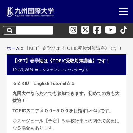
検
索:
ホーム
»
【KET】春学期は《TOEIC受験対策講座》です！
【KET】春学期は《TOEIC受験対策講座》です！
10 4月, 2014
in
エクステンションセンターより
☆☆KIU English Tutorial☆☆
九国大生ならだれでも参加できます。初めての方も大
歓迎！！
TOEICスコア４００~５００を目指すレベルです。
◇スケジュール【予定】※学校行事との関係で変更に
なる場合もあります。