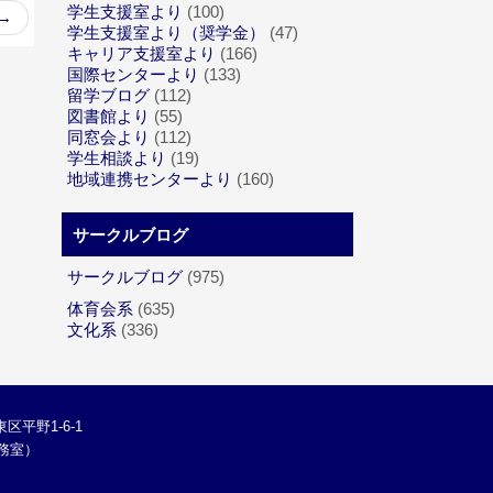
学生支援室より
(100)
→
学生支援室より（奨学金）
(47)
キャリア支援室より
(166)
国際センターより
(133)
留学ブログ
(112)
図書館より
(55)
同窓会より
(112)
学生相談より
(19)
地域連携センターより
(160)
サークルブログ
サークルブログ
(975)
体育会系
(635)
文化系
(336)
区平野1-6-1
学総務室）