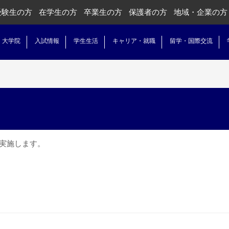
受験生の方
在学生の方
卒業生の方
保護者の方
地域・企業の方
・大学院
入試情報
学生生活
キャリア・就職
留学・国際交流
り実施します。