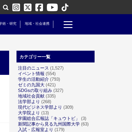
学術・研究
地域・社会連携
カテゴリー一覧
注目のニュース
(1,527)
イベント情報
(554)
学生の活動紹介
(793)
ゼミの九国大
(421)
SDGsの取り組み
(327)
地域社会貢献
(335)
法学部より
(268)
現代ビジネス学部より
(309)
大学院より
(13)
学園総合広報誌「キュウトビ」
(3)
新聞記事から見る九州国際大学
(63)
入試・広報室より
(179)