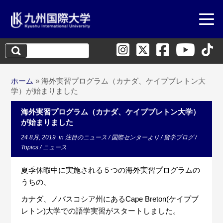
検
索:
ホーム
»
海外実習プログラム（カナダ、ケイプブレトン大
学）が始まりました
海外実習プログラム（カナダ、ケイプブレトン大学）
が始まりました
24 8月, 2019
in
注目のニュース
/
国際センターより
/
留学ブログ
/
Topics
/
ニュース
夏季休暇中に実施される５つの海外実習プログラムの
うちの、
カナダ、ノバスコシア州にあるCape Breton(ケイプブ
レトン)大学での語学実習がスタートしました。