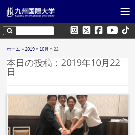
検
索:
ホーム
»
2019
»
10月
»
22
本日の投稿：
2019年10月22
日
...続きを読む