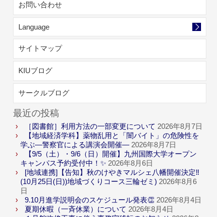
お問い合わせ
Language
サイトマップ
KIUブログ
サークルブログ
最近の投稿
［図書館］利用方法の一部変更について
2026年8月7日
【地域経済学科】薬物乱用と「闇バイト」の危険性を
学ぶ―警察官による講演会開催―
2026年8月7日
【9/5（土）・9/6（日）開催】九州国際大学オープン
キャンパス予約受付中！✨
2026年8月6日
[地域連携]【告知】秋のけやきマルシェ八幡開催決定‼
(10月25日(日))地域づくりコース三輪ゼミ)
2026年8月6
日
9.10月進学説明会のスケジュール発表👏
2026年8月4日
夏期休暇（一斉休業）について
2026年8月4日