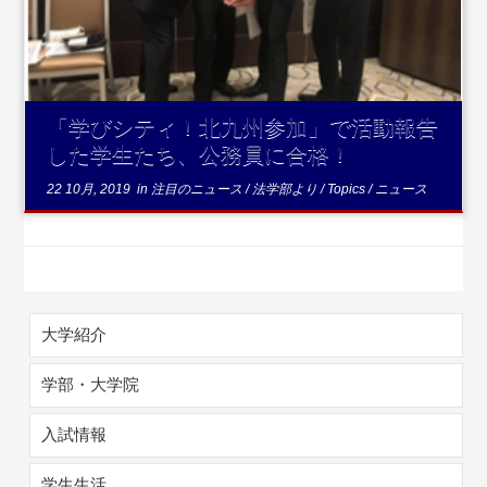
「学びシティ！北九州参加」で活動報告
した学生たち、公務員に合格！
22 10月, 2019
in
注目のニュース
/
法学部より
/
Topics
/
ニュース
大学紹介
学部・大学院
入試情報
学生生活