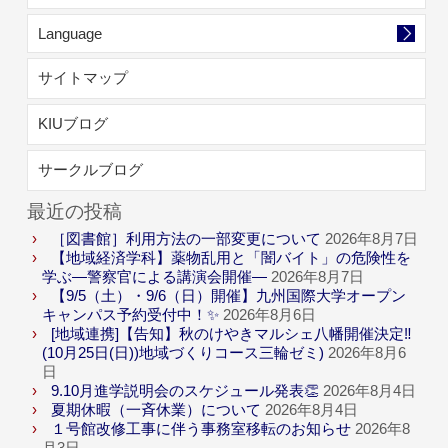
Language
サイトマップ
KIUブログ
サークルブログ
最近の投稿
［図書館］利用方法の一部変更について
2026年8月7日
【地域経済学科】薬物乱用と「闇バイト」の危険性を
学ぶ―警察官による講演会開催―
2026年8月7日
【9/5（土）・9/6（日）開催】九州国際大学オープン
キャンパス予約受付中！✨
2026年8月6日
[地域連携]【告知】秋のけやきマルシェ八幡開催決定‼
(10月25日(日))地域づくりコース三輪ゼミ)
2026年8月6
日
9.10月進学説明会のスケジュール発表👏
2026年8月4日
夏期休暇（一斉休業）について
2026年8月4日
１号館改修工事に伴う事務室移転のお知らせ
2026年8
月3日