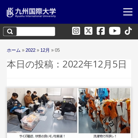
検
索:
ホーム
»
2022
»
12月
»
05
本日の投稿：
2022年12月5日
...続
きを読む