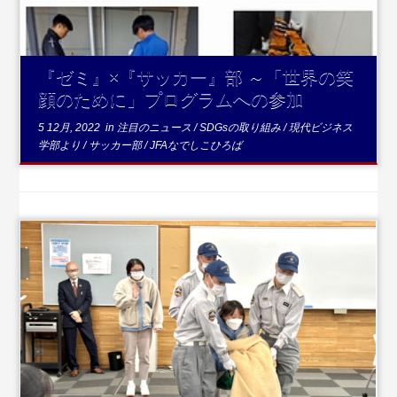
『ゼミ』×『サッカー』部 ～「世界の笑
顔のために」プログラムへの参加
5 12月, 2022
in
注目のニュース
/
SDGsの取り組み
/
現代ビジネス
学部より
/
サッカー部
/
JFAなでしこひろば
...続きを読む