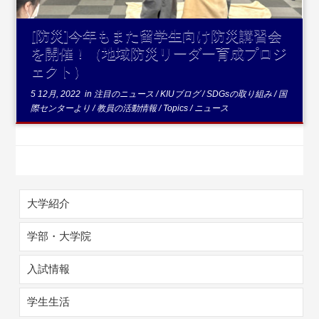
[防災]今年もまた留学生向け防災講習会
を開催！（地域防災リーダー育成プロジ
ェクト）
5 12月, 2022
in
注目のニュース
/
KIUブログ
/
SDGsの取り組み
/
国
際センターより
/
教員の活動情報
/
Topics
/
ニュース
大学紹介
学部・大学院
入試情報
学生生活