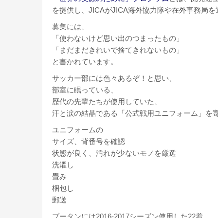
を提供し、JICAがJICA海外協力隊や在外事務
募集には、
「使わないけど思い出のつまったもの」
「まだまだきれいで捨てきれないもの」
と書かれています。
サッカー部には色々あるぞ！と思い、
部室に眠っている、
歴代の先輩たちが使用していた、
汗と涙の結晶である「公式戦用ユニフォーム」を
ユニフォームの
サイズ、背番号を確認
状態が良く、汚れが少ないモノを厳選
洗濯し
畳み
梱包し
郵送
ブータンには2016-2017シーズン使用した22着