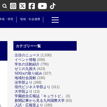
学術・研究
地域・社会連携
カテゴリー一覧
注目のニュース
(1,530)
イベント情報
(556)
学生の活動紹介
(795)
ゼミの九国大
(423)
SDGsの取り組み
(327)
地域社会貢献
(336)
法学部より
(268)
現代ビジネス学部より
(311)
大学院より
(13)
学園総合広報誌「キュウトビ」
(3)
新聞記事から見る九州国際大学
(63)
入試・広報室より
(180)
品