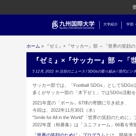
大学紹介
学部
ホーム
»
『ゼミ』×『サッカー』部 ～「世界の笑顔
『ゼミ』×『サッカー』部 ～「
5 12月, 2022
in
注目のニュース
/
SDGsの取り組み
/
現代ビジ
サッカー部では、「Football SDGs」としてSD
多くがサッカー部の「木下ゼミ」ではSDGs活動
2021年度の「ボール」67球の寄贈に引き続き、
今回は、2022年11月30日（水）
“Smile for All in the World”「世界の笑顔のた
2022年度（秋募集）は「ユニフォーム」66着を
「世界の笑顔のために」プログラム
とは、開発途