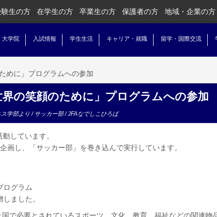
受験生の方
在学生の方
卒業生の方
保護者の方
地域・企業の方
・大学院
入試情報
学生生活
キャリア・就職
留学・国際交流
のために」プログラムへの参加
世界の笑顔のために」プログラムへの参加
ネス学部より
/
サッカー部
/
JFAなでしこひろば
Gs活動しています。
を企画し、「サッカー部」を巻き込んで実行しています。
めに」プログラム
寄贈しました。
上国で必要とされているスポーツ、文化、教育、福祉などの関連物