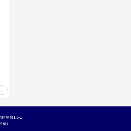
→
区平野1-6-1
学総務室）