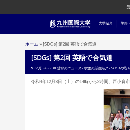
大学紹介
学部
ホーム
»
[SDGs] 第2回 英語で合気道
[SDGs] 第2回 英語で合気道
9 12月, 2022
in
注目のニュース
/
学生の活動紹介
/
SDGsの取
令和4年12月3日（土）の14時から2時間、西小倉