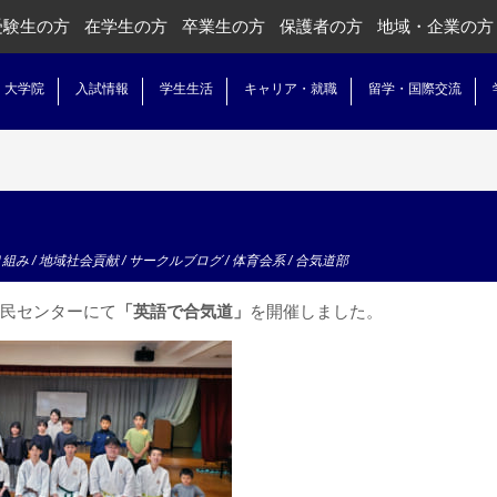
受験生の方
在学生の方
卒業生の方
保護者の方
地域・企業の方
・大学院
入試情報
学生生活
キャリア・就職
留学・国際交流
り組み
/
地域社会貢献
/
サークルブログ
/
体育会系
/
合気道部
市民センターにて
「英語で合気道」
を開催しました。