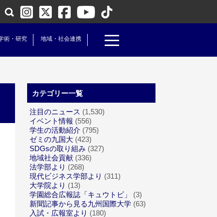
学術・研究
地域・社会連携
カテゴリー一覧
注目のニュース
(1,530)
イベント情報
(556)
学生の活動紹介
(795)
ゼミの九国大
(423)
SDGsの取り組み
(327)
地域社会貢献
(336)
法学部より
(268)
現代ビジネス学部より
(311)
大学院より
(13)
学園総合広報誌「キュウトビ」
(3)
新聞記事から見る九州国際大学
(63)
入試・広報室より
(180)