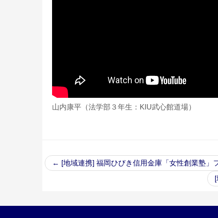
山内康平（法学部３年生：KIU武心館道場）
←
[地域連携] 福岡ひびき信用金庫「女性創業塾