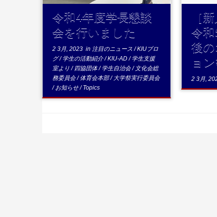
令和4年度学長懇談
［新
会を行いました
令和
後の
2 3月, 2023
in
注目のニュース
/
KIUブロ
ョン
グ
/
学生の活動紹介
/
KIU-AD
/
学生支援
室より
/
四協団体
/
学生自治会
/
文化会総
務委員会
/
体育会本部
/
大学祭実行委員会
2 3月, 20
/
お知らせ
/
Topics