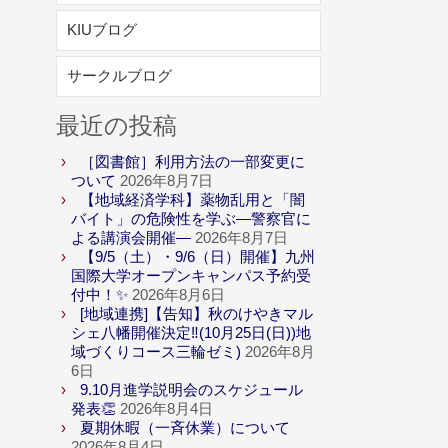
KIUブログ
サークルブログ
最近の投稿
［図書館］利用方法の一部変更に
ついて
2026年8月7日
【地域経済学科】薬物乱用と「闇
バイト」の危険性を学ぶ―警察官に
よる講演会開催―
2026年8月7日
【9/5（土）・9/6（日）開催】九州
国際大学オープンキャンパス予約受
付中！✨
2026年8月6日
[地域連携]【告知】秋のけやきマル
シェ八幡開催決定‼(10月25日(日))地
域づくりコース三輪ゼミ)
2026年8月
6日
9.10月進学説明会のスケジュール
発表👏
2026年8月4日
夏期休暇（一斉休業）について
2026年8月4日