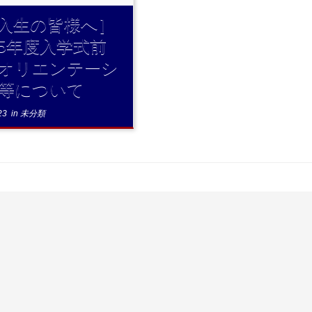
入生の皆様へ］
5年度入学式前
オリエンテーシ
等について
23
in
未分類