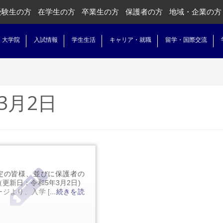
受験生の方
在学生の方
卒業生の方
保護者の方
地域・企業の方
・大学院
入試情報
学生生活
キャリア・就職
留学・国際交流
年3月2日
定の皆様、並びに保護者の
（更新日：令和5年3月2日)
ジより、入学 [
...続きを読