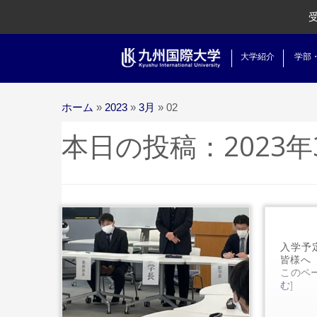
大学紹介
学部
ホーム
»
2023
»
3月
»
02
本日の投稿：
2023
入学予
皆様へ
このペー
...続きを読む
む
]