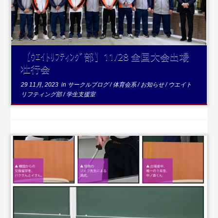
【ｳｴｲﾄﾘﾌﾃｨﾝｸﾞ部】11/28 全国大会出場
壮行会
29 11月, 2023
in
サークルブログ
/
体育会系
/
お知らせ
/
ウエイト
リフティング部
/
学生支援室
...続きを読む