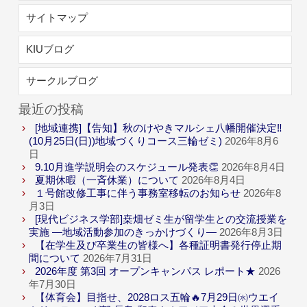
サイトマップ
KIUブログ
サークルブログ
最近の投稿
[地域連携]【告知】秋のけやきマルシェ八幡開催決定‼
(10月25日(日))地域づくりコース三輪ゼミ)
2026年8月6
日
9.10月進学説明会のスケジュール発表👏
2026年8月4日
夏期休暇（一斉休業）について
2026年8月4日
１号館改修工事に伴う事務室移転のお知らせ
2026年8
月3日
[現代ビジネス学部]桒畑ゼミ生が留学生との交流授業を
実施 ―地域活動参加のきっかけづくり―
2026年8月3日
【在学生及び卒業生の皆様へ】各種証明書発行停止期
間について
2026年7月31日
2026年度 第3回 オープンキャンパス レポート★
2026
年7月30日
【体育会】目指せ、2028ロス五輪🔥7月29日㈬ウエイ