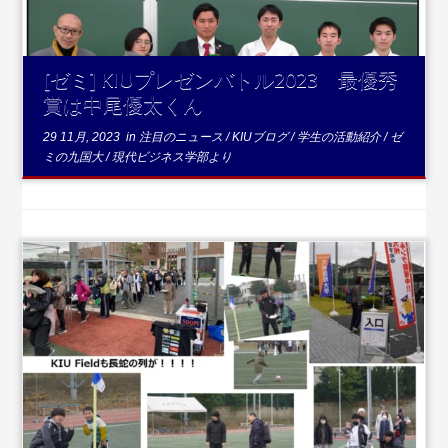
[ゼミ] KIUプレゼンバトル2023 最優秀
賞は中尾優太くん
29 11月, 2023
in
注目のニュース
/
KIUブログ
/
学生の活動紹介
/
ゼ
ミの九国大
/
現代ビジネス学部より
...続きを読む