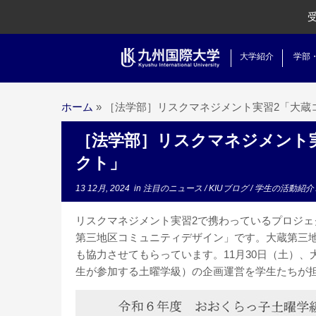
大学紹介
学部
ホーム
»
［法学部］リスクマネジメント実習2「大蔵
［法学部］リスクマネジメント
クト」
13 12月, 2024
in
注目のニュース
/
KIUブログ
/
学生の活動紹介
リスクマネジメント実習2で携わっているプロジ
第三地区コミュニティデザイン」です。大蔵第三
も協力させてもらっています。11月30日（土）
生が参加する土曜学級）の企画運営を学生たちが