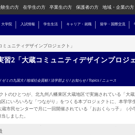
受験生の方
在学生の方
卒業生の方
保護者の方
地域・企業の方
・大学院
入試情報
学生生活
キャリア・就職
留学・国際交流
コミュニティデザインプロジェクト」
実習2「大蔵コミュニティデザインプロジ
/
ゼミの九国大
/
地域社会貢献
/
法学部より
/
お知らせ
/
Topics
/
ニュース
ェクトのひとつが、北九州八幡東区大蔵地区で実施されている「大蔵
地区にいろいろな「つながり」をつくる本プロジェクトに、本学学
、大蔵市民センターで月に一回開催されている「おおくらっ子」（小
担当しました。