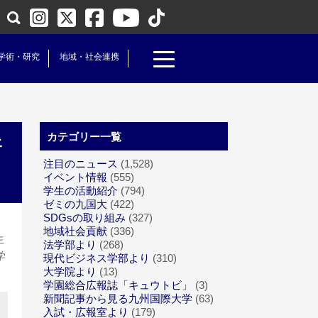
学術・研究
地域・社会連携
カテゴリー一覧
ェ
注目のニュース
(1,528)
イベント情報
(555)
学生の活動紹介
(794)
ゼミの九国大
(422)
SDGsの取り組み
(327)
地域社会貢献
(336)
生
法学部より
(268)
学
現代ビジネス学部より
(310)
大学院より
(13)
学園総合広報誌「キュウトビ」
(3)
新聞記事から見る九州国際大学
(63)
入試・広報室より
(179)