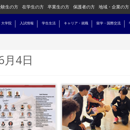
受験生の方
在学生の方
卒業生の方
保護者の方
地域・企業の方
・大学院
入試情報
学生生活
キャリア・就職
留学・国際交流
年6月4日
...続きを読む
...続きを読む