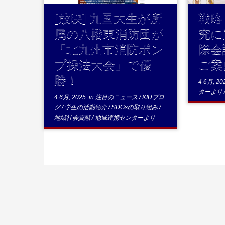
[放映] 九国大生が所
戦略
属の八幡東消防団が
究に
「北九州市消防ポン
際会
プ操法大会」で優
ご案
勝！
4 6月, 20
ターより
4 6月, 2025
in
注目のニュース
/
KIUブロ
グ
/
学生の活動紹介
/
SDGsの取り組み
/
地域社会貢献
/
地域連携センターより