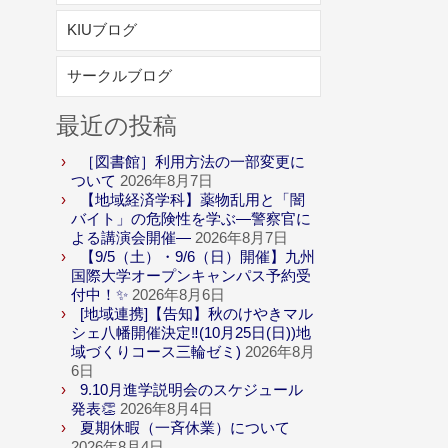
KIUブログ
サークルブログ
最近の投稿
［図書館］利用方法の一部変更に
ついて
2026年8月7日
【地域経済学科】薬物乱用と「闇
バイト」の危険性を学ぶ―警察官に
よる講演会開催―
2026年8月7日
【9/5（土）・9/6（日）開催】九州
国際大学オープンキャンパス予約受
付中！✨
2026年8月6日
[地域連携]【告知】秋のけやきマル
シェ八幡開催決定‼(10月25日(日))地
域づくりコース三輪ゼミ)
2026年8月
6日
9.10月進学説明会のスケジュール
発表👏
2026年8月4日
夏期休暇（一斉休業）について
2026年8月4日