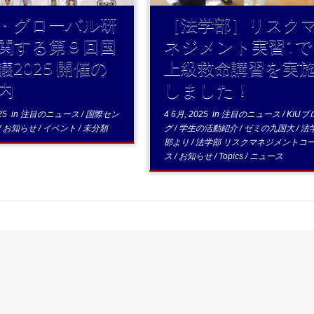
・グローバル研
［法学部］リスク
関する第９回国
ネジメント実習1で
議2025 開催の
上級救命講習を実
内
しました！
25
in
注目のニュース
/
国際セン
4 6月, 2025
in
注目のニュース
/
KIUブ
/
お知らせ
/
イベント
/
未分類
グ
/
学生の活動紹介
/
ゼミの九国大
/
法
部より
/
法学部 リスクマネジメントコ
ス
/
お知らせ
/
Topics
/
ニュース