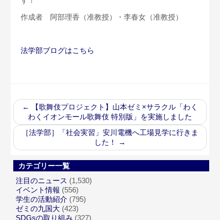
す！
作成者 阿部理香（准教授）・李春女（准教授）
法学部ブログはこちら
←
【歌舞伎プロジェクト】山本ゼミ×サラクル「わく
わくイオンモール歌舞伎 特別版」を実施しました
［法学部］「社会実習」安川電機へ工場見学に行きま
した！
→
カテゴリー一覧
注目のニュース
(1,530)
イベント情報
(556)
学生の活動紹介
(795)
ゼミの九国大
(423)
SDGsの取り組み
(327)