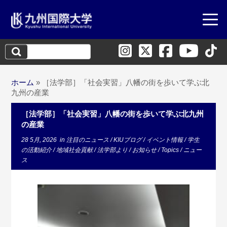
検
索:
ホーム
»
［法学部］「社会実習」八幡の街を歩いて学ぶ北
九州の産業
［法学部］「社会実習」八幡の街を歩いて学ぶ北九州
の産業
28 5月, 2026
in
注目のニュース
/
KIUブログ
/
イベント情報
/
学生
の活動紹介
/
地域社会貢献
/
法学部より
/
お知らせ
/
Topics
/
ニュー
ス