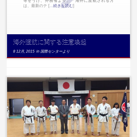
等をうけ、外務省より、「海外に渡航される方
は、最新のテ [
...続きを読む
]
海外渡航に関する注意喚起
8 12月, 2015
in
国際センターより
...続きを読む