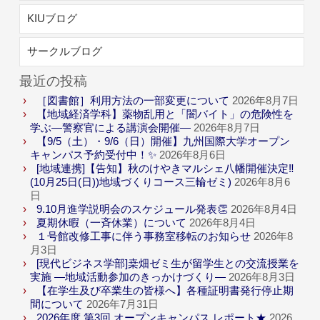
KIUブログ
サークルブログ
最近の投稿
［図書館］利用方法の一部変更について
2026年8月7日
【地域経済学科】薬物乱用と「闇バイト」の危険性を
学ぶ―警察官による講演会開催―
2026年8月7日
【9/5（土）・9/6（日）開催】九州国際大学オープン
キャンパス予約受付中！✨
2026年8月6日
[地域連携]【告知】秋のけやきマルシェ八幡開催決定‼
(10月25日(日))地域づくりコース三輪ゼミ)
2026年8月6
日
9.10月進学説明会のスケジュール発表👏
2026年8月4日
夏期休暇（一斉休業）について
2026年8月4日
１号館改修工事に伴う事務室移転のお知らせ
2026年8
月3日
[現代ビジネス学部]桒畑ゼミ生が留学生との交流授業を
実施 ―地域活動参加のきっかけづくり―
2026年8月3日
【在学生及び卒業生の皆様へ】各種証明書発行停止期
間について
2026年7月31日
2026年度 第3回 オープンキャンパス レポート★
2026