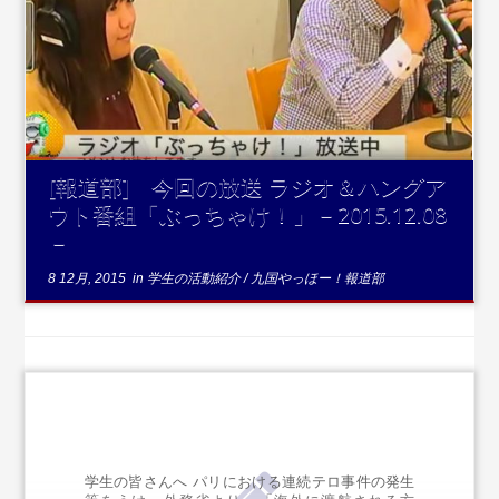
...続きを読む
[報道部] 今回の放送 ラジオ＆ハングア
ウト番組「ぶっちゃけ！」－2015.12.08
－
8 12月, 2015
in
学生の活動紹介
/
九国やっほー！報道部
学生の皆さんへ パリにおける連続テロ事件の発生