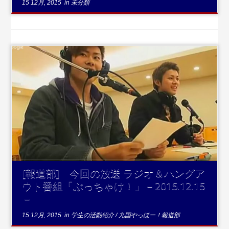
15 12月, 2015
in
未分類
...続きを読む
[報道部] 今回の放送 ラジオ＆ハングア
ウト番組「ぶっちゃけ！」－2015.12.15
－
15 12月, 2015
in
学生の活動紹介
/
九国やっほー！報道部