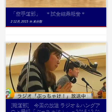
「空手道部」 ＊試合結果報告＊
2 12月, 2015
in
未分類
...続きを読む
[報道部] 今回の放送 ラジオ＆ハングア
ウト番組「ぶっちゃけ！」－2015.12.01