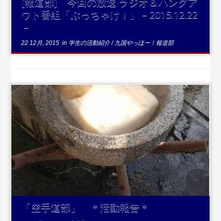
[報道部] 今回の放送 ラジオ＆ハングア
ウト番組「ぶっちゃけ！」－2015.12.22
－
22 12月, 2015
in
学生の活動紹介
/
九国やっほー！報道部
...続きを読む
「空手道部」 ＊活動報告＊