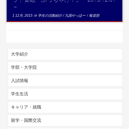
－
1 12月, 2015
in
学生の活動紹介
/
九国やっほー！報道部
大学紹介
学部・大学院
入試情報
学生生活
キャリア・就職
留学・国際交流