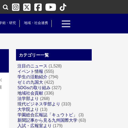
学術・研究
地域・社会連携
カテゴリー一覧
注目のニュース
(1,528)
イベント情報
(555)
学生の活動紹介
(794)
バ
ゼミの九国大
(422)
個
SDGsの取り組み
(327)
地域社会貢献
(336)
法学部より
(268)
現代ビジネス学部より
(310)
大学院より
(13)
学園総合広報誌「キュウトビ」
(3)
新聞記事から見る九州国際大学
(63)
入試・広報室より
(179)