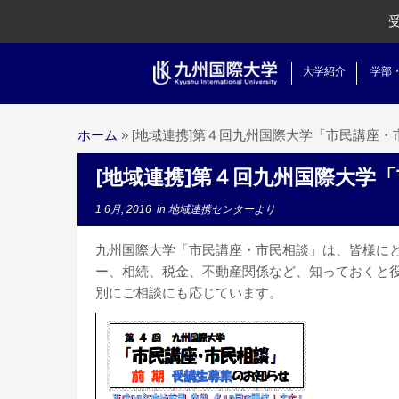
大学紹介
学部
ホーム
»
[地域連携]第４回九州国際大学「市民講座
[地域連携]第４回九州国際大学
1 6月, 2016
in
地域連携センターより
九州国際大学「市民講座・市民相談」は、皆様に
ー、相続、税金、不動産関係など、知っておくと
別にご相談にも応じています。