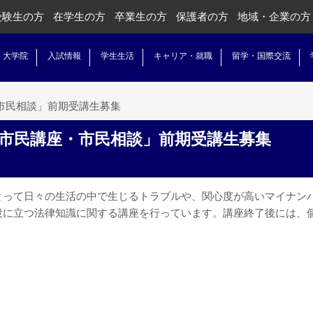
受験生の方
在学生の方
卒業生の方
保護者の方
地域・企業の方
・大学院
入試情報
学生生活
キャリア・就職
留学・国際交流
・市民相談」前期受講生募集
「市民講座・市民相談」前期受講生募集
とって日々の生活の中で生じるトラブルや、関心度が高いマイナン
役に立つ法律知識に関する講座を行っています。講座終了後には、