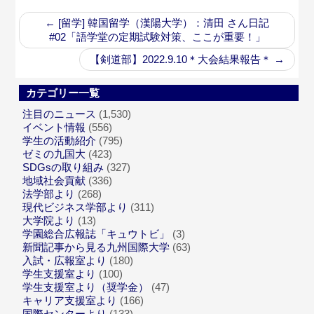
←
[留学] 韓国留学（漢陽大学）：清田 さん日記
#02「語学堂の定期試験対策、ここが重要！」
【剣道部】2022.9.10＊大会結果報告＊
→
カテゴリー一覧
注目のニュース
(1,530)
イベント情報
(556)
学生の活動紹介
(795)
ゼミの九国大
(423)
SDGsの取り組み
(327)
地域社会貢献
(336)
法学部より
(268)
現代ビジネス学部より
(311)
大学院より
(13)
学園総合広報誌「キュウトビ」
(3)
新聞記事から見る九州国際大学
(63)
入試・広報室より
(180)
学生支援室より
(100)
学生支援室より（奨学金）
(47)
キャリア支援室より
(166)
国際センターより
(133)