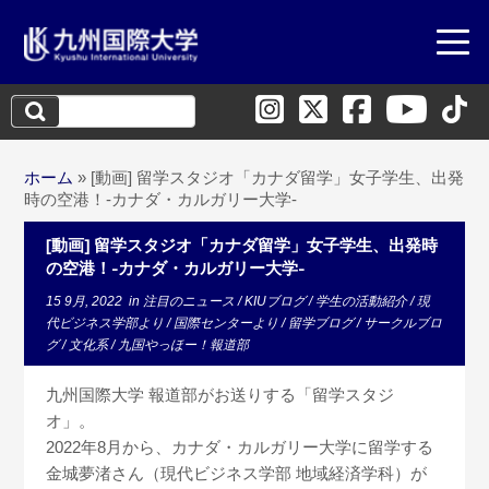
検
索:
ホーム
»
[動画] 留学スタジオ「カナダ留学」女子学生、出発
時の空港！-カナダ・カルガリー大学-
[動画] 留学スタジオ「カナダ留学」女子学生、出発時
の空港！-カナダ・カルガリー大学-
15 9月, 2022
in
注目のニュース
/
KIUブログ
/
学生の活動紹介
/
現
代ビジネス学部より
/
国際センターより
/
留学ブログ
/
サークルブロ
グ
/
文化系
/
九国やっほー！報道部
九州国際大学 報道部がお送りする「留学スタジ
オ」。
2022年8月から、カナダ・カルガリー大学に留学する
金城夢渚さん（現代ビジネス学部 地域経済学科）が