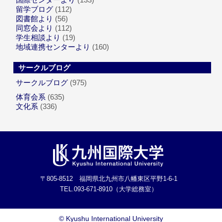
留学ブログ
(112)
図書館より
(56)
同窓会より
(112)
学生相談より
(19)
地域連携センターより
(160)
サークルブログ
サークルブログ
(975)
体育会系
(635)
文化系
(336)
〒805-8512 福岡県北九州市八幡東区平野1-6-1
TEL.093-671-8910（大学総務室）
©
Kyushu International University