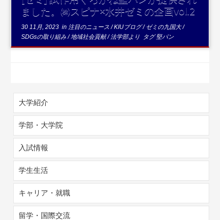
ました。㈱スピナ×水井ゼミの企画vol.2
30 11月, 2023
in
注目のニュース
/
KIUブログ
/
ゼミの九国大
/
SDGsの取り組み
/
地域社会貢献
/
法学部より
タグ
堅パン
大学紹介
学部・大学院
入試情報
学生生活
キャリア・就職
留学・国際交流