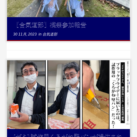
【合気道部】橘祭参加報告
30 11月, 2023
in
合気道部
...続きを読む
[ゼミ] 試作用くろがね堅パンが提供され