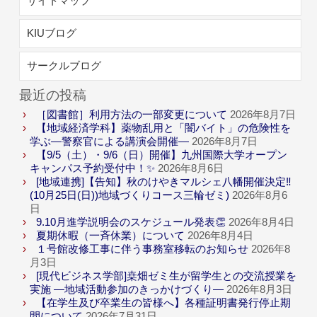
サイトマップ
KIUブログ
サークルブログ
最近の投稿
［図書館］利用方法の一部変更について
2026年8月7日
【地域経済学科】薬物乱用と「闇バイト」の危険性を
学ぶ―警察官による講演会開催―
2026年8月7日
【9/5（土）・9/6（日）開催】九州国際大学オープン
キャンパス予約受付中！✨
2026年8月6日
[地域連携]【告知】秋のけやきマルシェ八幡開催決定‼
(10月25日(日))地域づくりコース三輪ゼミ)
2026年8月6
日
9.10月進学説明会のスケジュール発表👏
2026年8月4日
夏期休暇（一斉休業）について
2026年8月4日
１号館改修工事に伴う事務室移転のお知らせ
2026年8
月3日
[現代ビジネス学部]桒畑ゼミ生が留学生との交流授業を
実施 ―地域活動参加のきっかけづくり―
2026年8月3日
【在学生及び卒業生の皆様へ】各種証明書発行停止期
間について
2026年7月31日