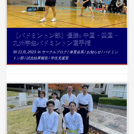
【バドミントン部】優勝‼ 中国・四国・
九州学生バドミントン選手権
30 11月, 2023
in
サークルブログ
/
体育会系
/
お知らせ
/
バドミン
トン部
/
試合結果報告
/
学生支援室
...続きを読む