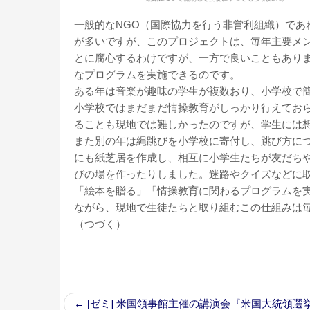
一般的なNGO（国際協力を行う非営利組織）であ
が多いですが、このプロジェクトは、毎年主要メ
とに腐心するわけですが、一方で良いこともあり
なプログラムを実施できるのです。
ある年は音楽が趣味の学生が複数おり、小学校で
小学校ではまだまだ情操教育がしっかり行えてお
ることも現地では難しかったのですが、学生には
また別の年は縄跳びを小学校に寄付し、跳び方に
にも紙芝居を作成し、相互に小学生たちが友だち
びの場を作ったりしました。迷路やクイズなどに
「絵本を贈る」「情操教育に関わるプログラムを
ながら、現地で生徒たちと取り組むこの仕組みは
（つづく）
←
[ゼミ] 米国領事館主催の講演会『米国大統領選