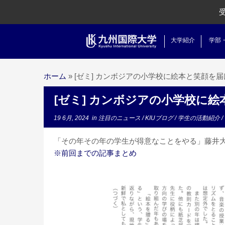
大学紹介
学部
ホーム
»
[ゼミ] カンボジアの小学校に絵本と笑顔を届ける(5)
[ゼミ] カンボジアの小学校に絵本と笑
19 6月, 2024
in
注目のニュース
/
KIUブログ
/
学生の活動紹介
/
「その年その年の学生が得意なことをやる」藤井大
※前回までの記事まとめ