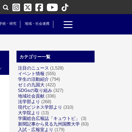
学術・研究
地域・社会連携
カテゴリー一覧
注目のニュース
(1,528)
グ
イベント情報
(555)
学生の活動紹介
(794)
ゼミの九国大
(422)
SDGsの取り組み
(327)
地域社会貢献
(336)
法学部より
(268)
現代ビジネス学部より
(310)
大学院より
(13)
学園総合広報誌「キュウトビ」
(3)
新聞記事から見る九州国際大学
(63)
入試・広報室より
(179)