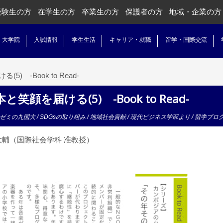
受験生の方
在学生の方
卒業生の方
保護者の方
地域・企業の方
・大学院
入試情報
学生生活
キャリア・就職
留学・国際交流
 -Book to Read-
顔を届ける(5) -Book to Read-
ゼミの九国大
/
SDGsの取り組み
/
地域社会貢献
/
現代ビジネス学部より
/
留学ブロ
輔（国際社会学科 准教授）