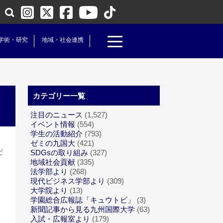
学術・研究
地域・社会連携
カテゴリー一覧
注目のニュース
(1,527)
イベント情報
(554)
学生の活動紹介
(793)
ゼミの九国大
(421)
だ
SDGsの取り組み
(327)
地域社会貢献
(335)
法学部より
(268)
現代ビジネス学部より
(309)
大学院より
(13)
学園総合広報誌「キュウトビ」
(3)
新聞記事から見る九州国際大学
(63)
入試・広報室より
(179)