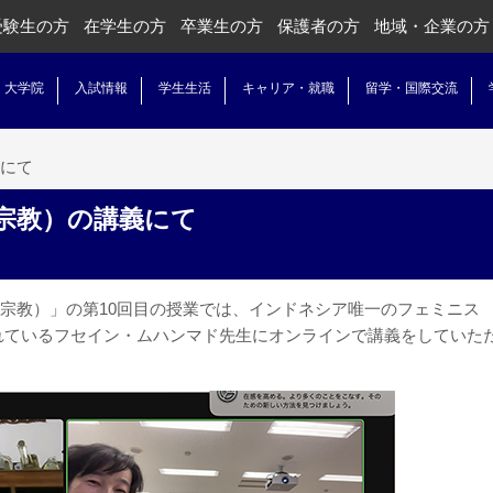
受験生の方
在学生の方
卒業生の方
保護者の方
地域・企業の方
・大学院
入試情報
学生生活
キャリア・就職
留学・国際交流
にて
宗教）の講義にて
ズ（宗教）」の第10回目の授業では、インドネシア唯一のフェミニス
れているフセイン・ムハンマド先生にオンラインで講義をしていた