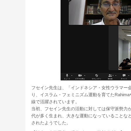
フセイン先生は、「インドネシア・女性ウラマー会議（Kongr
り、イスラム・フェミニズム運動を育てたRahimaやFa
線で活躍されています。
当初、フセイン先生の活動に対しては保守派勢力
代が多く生まれ、大きな運動になっていることな
されたようでした。