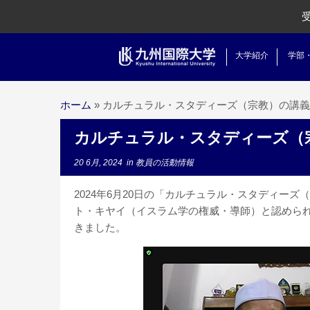
大学紹介
学部
ホーム
»
カルチュラル・スタディーズ（宗教）の講義
カルチュラル・スタディーズ（
20 6月, 2024
in
教員の活動情報
2024年6月20日の「カルチュラル・スタディー
ト・キヤイ（イスラム学の権威・導師）と認めら
きました。