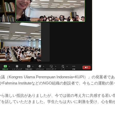
es Ulama Perempuan Indonesia=KUPI）」の発案者であ
hmina InstituteなどのNGO組織の創設者で、今もこの運動の第
から激しい抵抗がありましたが、今では彼の考え方に共感する若い
どを話していただきました。学生たちは大いに刺激を受け、心を動